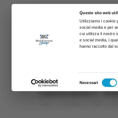
Questo sito web util
Utilizziamo i cookie 
social media e per an
cui utilizza il nostro
e social media, i qua
hanno raccolto dal suo
News
Sport
Marche
Ab
DIRETTA SAMB
DIRETTA TV
Selezione
Necessari
del
Calcio serie C - P
consenso
Home
Categorie
Articoli
Abr