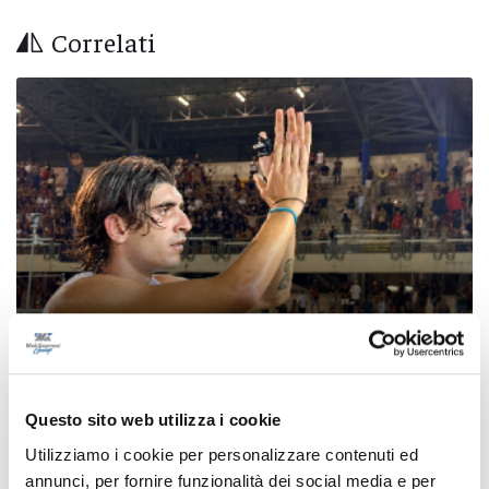
Correlati
Samb-Lanciano 4-0, entrano Sgarbi e Perrotta
Questo sito web utilizza i cookie
e cambia tutto, doppietta di Faggioli
Utilizziamo i cookie per personalizzare contenuti ed
di Pier Paolo Flammini
annunci, per fornire funzionalità dei social media e per