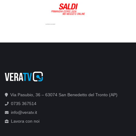
Via Pasubio, 36 – 63074 San Benedetto del Tronto (AP)
0735 367514
info@veratv.it
Lavora con noi