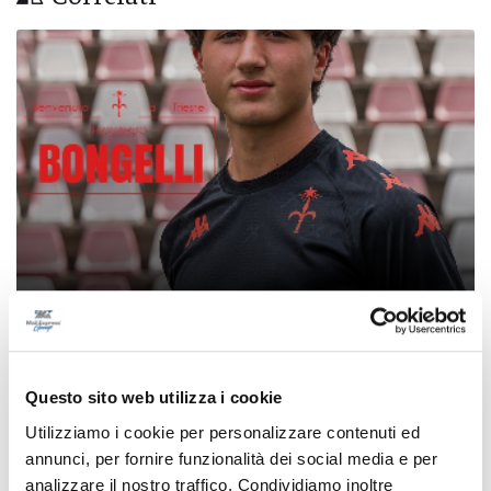
Calcio Serie C - Bongelli lascia la Samb e passa
alla Triestina
Questo sito web utilizza i cookie
di Pierluigi Dorotei
Utilizziamo i cookie per personalizzare contenuti ed
annunci, per fornire funzionalità dei social media e per
analizzare il nostro traffico. Condividiamo inoltre