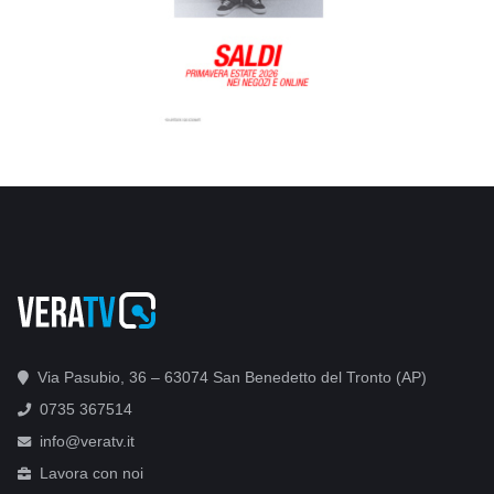
Via Pasubio, 36 – 63074 San Benedetto del Tronto (AP)
0735 367514
info@veratv.it
Lavora con noi