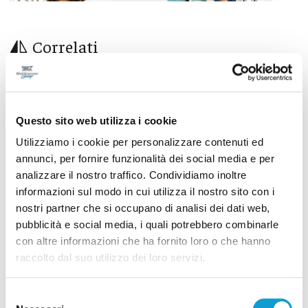
Correlati
Questo sito web utilizza i cookie
Utilizziamo i cookie per personalizzare contenuti ed
annunci, per fornire funzionalità dei social media e per
analizzare il nostro traffico. Condividiamo inoltre
informazioni sul modo in cui utilizza il nostro sito con i
nostri partner che si occupano di analisi dei dati web,
pubblicità e social media, i quali potrebbero combinarle
con altre informazioni che ha fornito loro o che hanno
raccolto dal suo utilizzo dei loro servizi.
Stampavano soldi falsi nel Chietino: 5 misure
cautelari, tra cui 2 ad Ascoli Piceno
Selezione