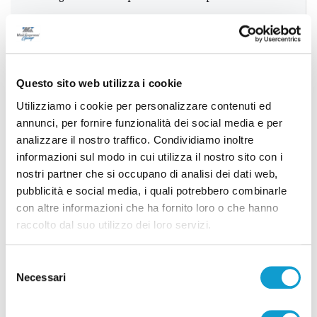
Successivo
Samb-Avezzano: per i rossoblù 5 assenti e novità di
Questo sito web utilizza i cookie
formazione
Utilizziamo i cookie per personalizzare contenuti ed
annunci, per fornire funzionalità dei social media e per
analizzare il nostro traffico. Condividiamo inoltre
informazioni sul modo in cui utilizza il nostro sito con i
Tutti gli articoli
nostri partner che si occupano di analisi dei dati web,
pubblicità e social media, i quali potrebbero combinarle
con altre informazioni che ha fornito loro o che hanno
raccolto dal suo utilizzo dei loro servizi.
Selezione
Necessari
Correlati
del
consenso