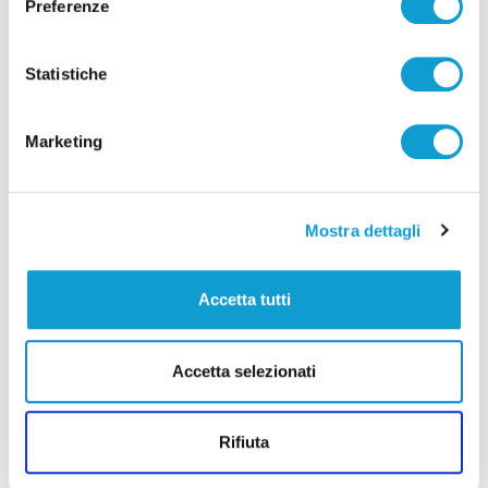
Preferenze
Statistiche
Marketing
Mostra dettagli
Accetta tutti
Samb-Lanciano 4-0, entrano Sgarbi e Perrotta
e cambia tutto, doppietta di Faggioli
Accetta selezionati
di Pier Paolo Flammini
Rifiuta