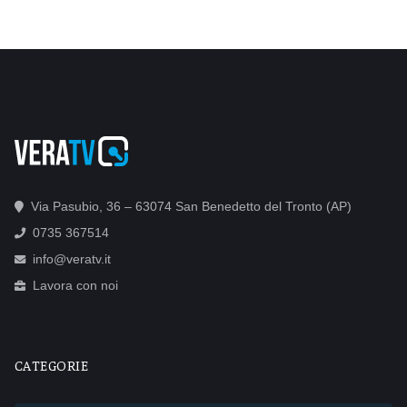
Via Pasubio, 36 – 63074 San Benedetto del Tronto (AP)
0735 367514
info@veratv.it
Lavora con noi
CATEGORIE