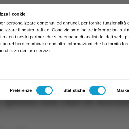
izza i cookie
per personalizzare contenuti ed annunci, per fornire funzionalità 
alizzare il nostro traffico. Condividiamo inoltre informazioni sul
 sito con i nostri partner che si occupano di analisi dei dati web, p
li potrebbero combinarle con altre informazioni che ha fornito lor
 utilizzo dei loro servizi.
ruzzo
TG
TV
Expo
Lavora Con Noi
Conta
TG
TRASMISSIONI
PALINSESTO
Preferenze
Statistiche
Marke
, spunta una chat di Auria
che
Fermo