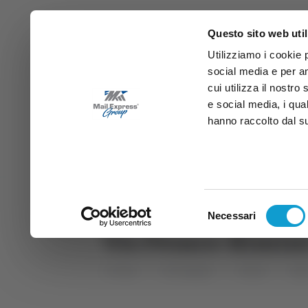
Questo sito web util
Utilizziamo i cookie 
social media e per an
cui utilizza il nostro
e social media, i qua
hanno raccolto dal suo
News
Sport
Marche
Ab
DIRETTA SAMB
DIRETTA TV
Selezione
Necessari
del
Vis Pesaro-Rimini:
consenso
Home
Categorie
Articoli
Spo