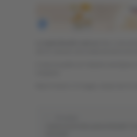
Lo stadio Benelli è sold out.
Non ci sono più bi
alle 20, valevole come andata del primo turno d
In meno di quattro ore l’impianto marchigiano è
romagnola.
Match di ritorno il 14 maggio, sempre alle 20, al
Precedente
Cessione Ascoli Calcio, patron Pulcinelli: “Tr
interessati”