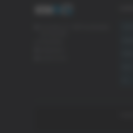
CATE
Crona
Via Pasubio, 36 – 63074 San Benedetto
del Tronto (AP)
Attual
0735 367514
info@veratv.it
Politi
Lavora con noi
Sport
TG
Copyrig