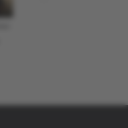
Serie C -
Coppa Italia Serie C -
cora bloccati per
Biglietti ancora bloccati per
 Pescara e Samb:
il derby tra Pescara e Samb:
omitato sicurezza
decide il Comitato sicurezza
di Pierluigi Dorotei