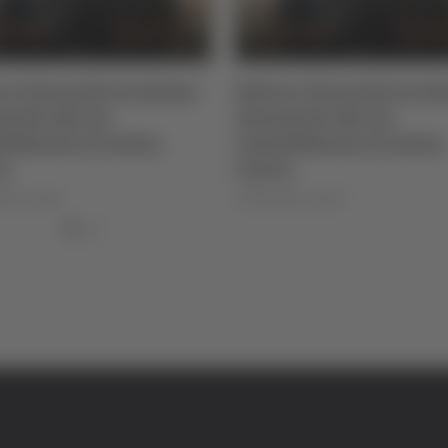
y -
Settore Giovanile Academy -
Coppa Italia 
Alessandro Re, da
Biglietti an
Castelfidardo al Latina
il derby tra
Calcio
decide il C
di Rossella Luciani
di Pierluigi Dorotei