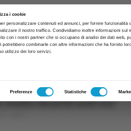
izza i cookie
per personalizzare contenuti ed annunci, per fornire funzionalità 
alizzare il nostro traffico. Condividiamo inoltre informazioni sul
 sito con i nostri partner che si occupano di analisi dei dati web, p
li potrebbero combinarle con altre informazioni che ha fornito lor
 utilizzo dei loro servizi.
ruzzo
TG
TV
Expo
Lavora Con Noi
Conta
TG
TRASMISSIONI
PALINSESTO
Preferenze
Statistiche
Marke
 stadio Benelli sold out
rt
Calcio