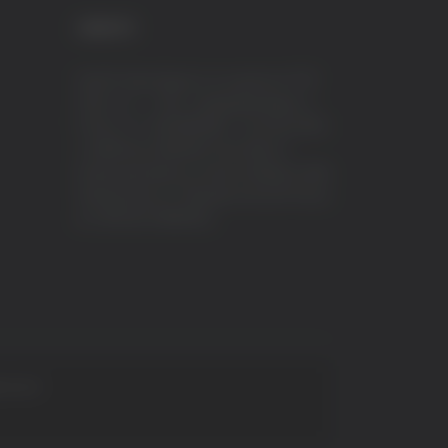
CREDITI
VeraTV (Vera News) è un marchio di TVP
ITALY S.r.l. – PEC: tvpitaly@arubapec.it
P.IVA e C.F. 02078550445 - Iscrizione ROC
n.23296 del 12/09/2012 Vera News è
testata giornalistica iscritta al Registro della
Stampa presso il Tribunale di Ascoli Piceno
al n.503 del 14/08/2012.
 S.p.A.