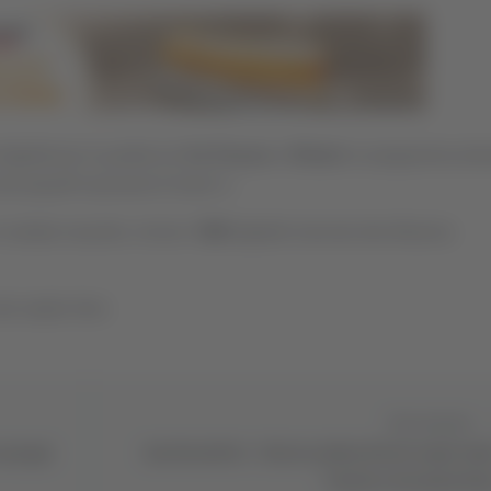
glietti per la partita tra
Vis Pesaro
e
Rimini
in programma do
ei playoff nazionali di Serie C.
 andato esaurito, inclusi i
588
biglietti riservati alla tifoseria
lo stadio Neri.
Successivo
e gruppi
San Benedetto - Nuova ondata di furti negli chal
“Cantiere da smantella