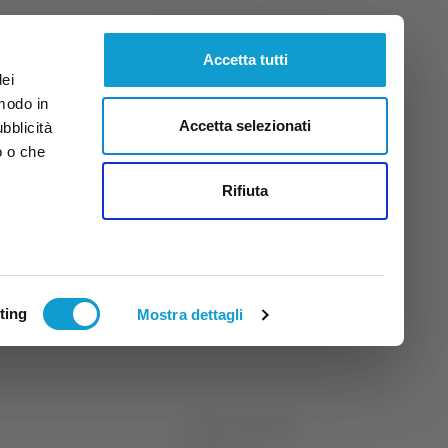
Venerdì
7
Ago.
2026
ore 11:30
Accetta tutti
dei
 modo in
Accetta selezionati
ubblicità
o o che
tti
Rifiuta
ting
Mostra dettagli
di Michele Natalini
09 maggio 2025
22:50