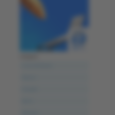
Categorie
A casa del diavolo
Abruzzo
Acropolis
Alle 21
Altovalore