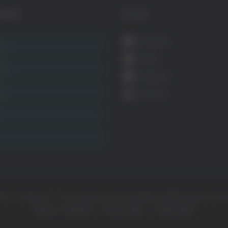
GORIE
SOCIAL
Facebook
ca
Twitter
ità
Instagram
ca
YouTube
ht © Il dominio e i suoi contenuti sono di proprietà di
Mail Express Group
Termini e condizioni
Privacy policy
Cookie policy