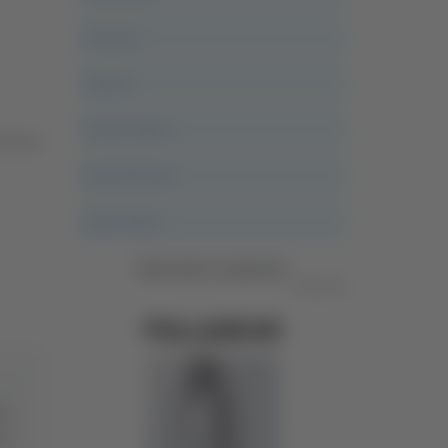
Ancona
Articoli
Ascoli Calcio
menica
Ascoli Piceno
Asso Story
Vedi tutte le categorie
Pubblicità
et:
re”