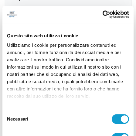
Successivo
Ancona - Standing ovation alle Muse per il primo
Questo sito web utilizza i cookie
philoshow di Popsophia
Utilizziamo i cookie per personalizzare contenuti ed
annunci, per fornire funzionalità dei social media e per
analizzare il nostro traffico. Condividiamo inoltre
informazioni sul modo in cui utilizza il nostro sito con i
Tutti gli articoli
nostri partner che si occupano di analisi dei dati web,
pubblicità e social media, i quali potrebbero combinarle
con altre informazioni che ha fornito loro o che hanno
raccolto dal suo utilizzo dei loro servizi.
Selezione
Necessari
Correlati
del
consenso