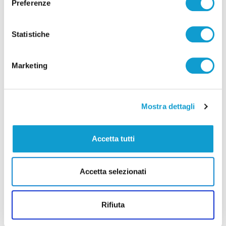
Preferenze
Statistiche
Marketing
Mostra dettagli
Accetta tutti
Ritrovati in Nepal i corpi di 5 alpinisti morti,
c’è anche il teramano Di Marcello
Accetta selezionati
di Rossella Luciani
Rifiuta