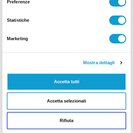
Preferenze
Statistiche
Marketing
Mostra dettagli
Accetta tutti
Ritrovati in Nepal i corpi di 5 alpinisti morti,
c’è anche il teramano Di Marcello
Accetta selezionati
di Rossella Luciani
Rifiuta