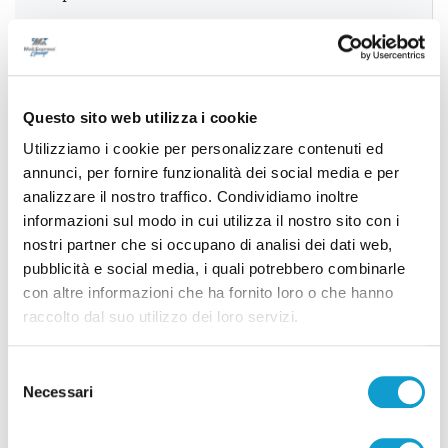
Successivo
Ancona - Standing ovation alle Muse per il primo
Questo sito web utilizza i cookie
philoshow di Popsophia
Utilizziamo i cookie per personalizzare contenuti ed
annunci, per fornire funzionalità dei social media e per
analizzare il nostro traffico. Condividiamo inoltre
informazioni sul modo in cui utilizza il nostro sito con i
Tutti gli articoli
nostri partner che si occupano di analisi dei dati web,
pubblicità e social media, i quali potrebbero combinarle
con altre informazioni che ha fornito loro o che hanno
raccolto dal suo utilizzo dei loro servizi.
Selezione
Necessari
Correlati
del
consenso