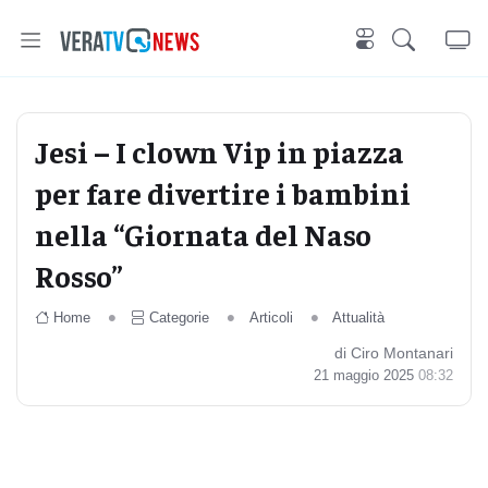
Jesi – I clown Vip in piazza
per fare divertire i bambini
nella “Giornata del Naso
Rosso”
Home
Categorie
Articoli
Attualità
di Ciro Montanari
21 maggio 2025
08:32