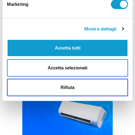
Marketing
Ritrovati in Nepal i corpi di 5 alpinisti morti,
c’è anche il teramano Di Marcello
Mostra dettagli
di Rossella Luciani
Accetta tutti
Accetta selezionati
Pubblicità
Rifiuta