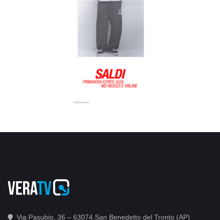
Via Pasubio, 36 – 63074 San Benedetto del Tronto (AP)