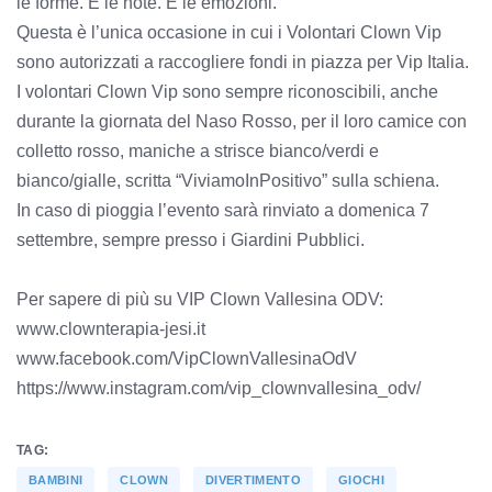
le forme. E le note. E le emozioni. “
Questa è l’unica occasione in cui i Volontari Clown Vip
sono autorizzati a raccogliere fondi in piazza per Vip Italia.
I volontari Clown Vip sono sempre riconoscibili, anche
durante la giornata del Naso Rosso, per il loro camice con
colletto rosso, maniche a strisce bianco/verdi e
bianco/gialle, scritta “ViviamoInPositivo” sulla schiena.
In caso di pioggia l’evento sarà rinviato a domenica 7
settembre, sempre presso i Giardini Pubblici.
Per sapere di più su VIP Clown Vallesina ODV:
www.clownterapia-jesi.it
www.facebook.com/VipClownVallesinaOdV
https://www.instagram.com/vip_clownvallesina_odv/
TAG:
BAMBINI
CLOWN
DIVERTIMENTO
GIOCHI