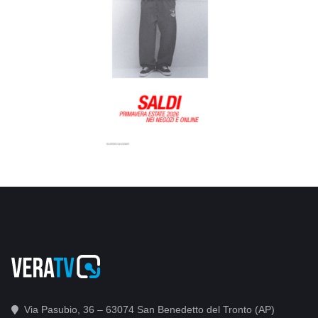
Via Pasubio, 36 – 63074 San Benedetto del Tronto (AP)