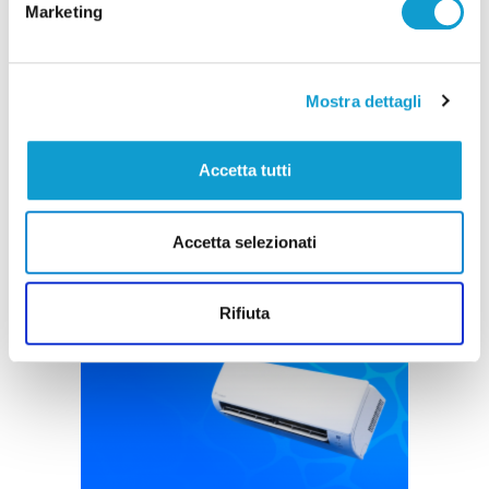
Marketing
Coppa Italia Serie C - Biglietti ancora bloccati
per il derby tra Pescara e Samb: decide il
Comitato sicurezza
Mostra dettagli
di Pierluigi Dorotei
Accetta tutti
Accetta selezionati
Pubblicità
Rifiuta