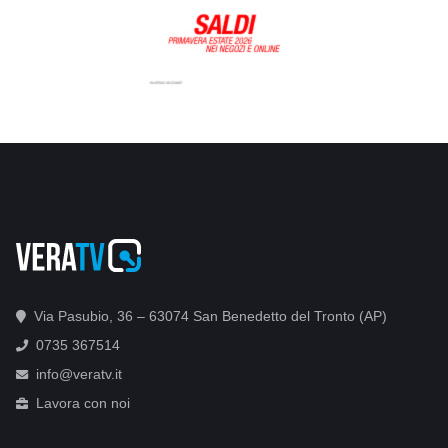
Via Pasubio, 36 – 63074 San Benedetto del Tronto (AP)
0735 367514
info@veratv.it
Lavora con noi