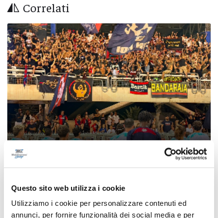
Correlati
Coppa Italia Serie C - Biglietti ancora bloccati
per il derby tra Pescara e Samb: decide il
Questo sito web utilizza i cookie
Comitato sicurezza
Utilizziamo i cookie per personalizzare contenuti ed
di Pierluigi Dorotei
annunci, per fornire funzionalità dei social media e per