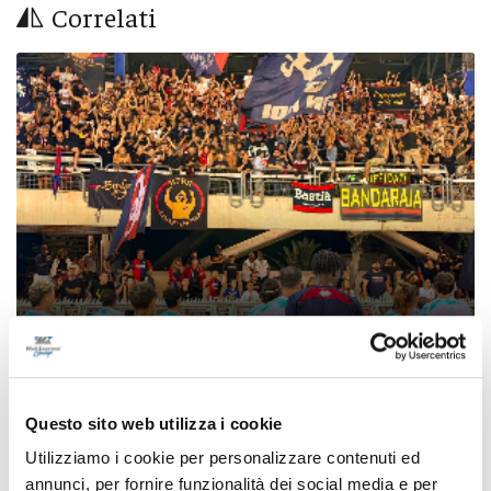
Correlati
Coppa Italia Serie C - Biglietti ancora bloccati
per il derby tra Pescara e Samb: decide il
Questo sito web utilizza i cookie
Comitato sicurezza
Utilizziamo i cookie per personalizzare contenuti ed
di Pierluigi Dorotei
annunci, per fornire funzionalità dei social media e per