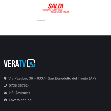
Via Pasubio, 36 – 63074 San Benedetto del Tronto (AP)
0735 367514
info@veratv.it
Lavora con noi