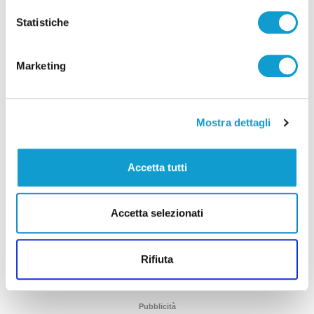
Statistiche
Marketing
Mostra dettagli
Coppa Italia Serie C - Biglietti ancora bloccati
per il derby tra Pescara e Samb: decide il
Accetta tutti
Comitato sicurezza
di Pierluigi Dorotei
Accetta selezionati
Rifiuta
Pubblicità