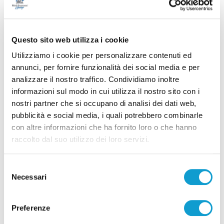
Questo sito web utilizza i cookie
Utilizziamo i cookie per personalizzare contenuti ed
annunci, per fornire funzionalità dei social media e per
analizzare il nostro traffico. Condividiamo inoltre
informazioni sul modo in cui utilizza il nostro sito con i
nostri partner che si occupano di analisi dei dati web,
Ritrovati in Nepal i corpi di 5 alpinisti morti,
pubblicità e social media, i quali potrebbero combinarle
c’è anche il teramano Di Marcello
con altre informazioni che ha fornito loro o che hanno
di Rossella Luciani
raccolto dal suo utilizzo dei loro servizi.
Selezione
Necessari
del
consenso
Preferenze
Pubblicità