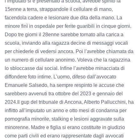
l’imputato si è presentato a scuola, avrebbe spinto la
15enne a terra, strappandole il cellulare di mano,
facendola cadere e lesionare due dita della mano. La
minore finì in ospedale per ferite guaribili in cinque giorni.
Dopo tre giorni il 28enne sarebbe tornato alla carica a
scuola, inviando alla ragazza decine di messaggi vocali
per chiederle di vedersi ancora. Poi l’avrebbe chiamata da
un numero di cellulare anonimo. Voleva che la ragazzina
lo sbloccasse dai social. Infine l’avrebbe minacciata di
diffondere foto intime. L’uomo, difeso dall’avvocato
Emanuele Salsedo, ha sempre respinto le accuse che
sarebbero avvenuti tra ottobre del 2023 e gennaio del
2024.Il gup del tribunale di Ancona, Alberto Pallucchini, ha
inflitto all’imputato un anno e otto mesi di condanna per
pornografia minorile, stalking e lesioni aggravate sulla
minorenne. Madre e figlia si erano costituite in giudizio
come parti civili ed erano rappresentate dagli avvocati