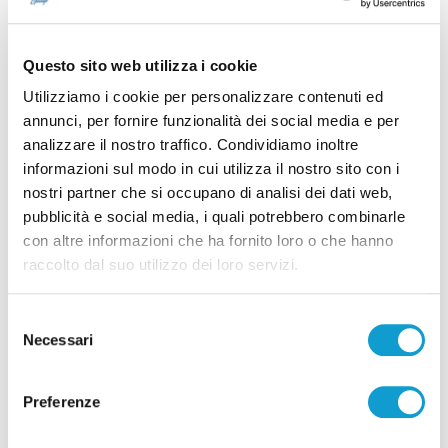
Questo sito web utilizza i cookie
Utilizziamo i cookie per personalizzare contenuti ed
annunci, per fornire funzionalità dei social media e per
analizzare il nostro traffico. Condividiamo inoltre
Calcio Serie C - Samb, Massi smentisce
informazioni sul modo in cui utilizza il nostro sito con i
trattativa per la cessione del club
nostri partner che si occupano di analisi dei dati web,
pubblicità e social media, i quali potrebbero combinarle
di Rossella Luciani
con altre informazioni che ha fornito loro o che hanno
raccolto dal suo utilizzo dei loro servizi.
Selezione
Necessari
del
consenso
Preferenze
Pubblicità