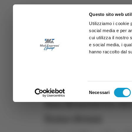
Questo sito web util
Utilizziamo i cookie 
social media e per an
cui utilizza il nostro
e social media, i qua
hanno raccolto dal suo
News
Sport
Marche
Ab
DIRETTA SAMB
DIRETTA TV
Selezione
Necessari
del
San Benedetto del
consenso
fumo denso
Home
Categorie
Articoli
Abr