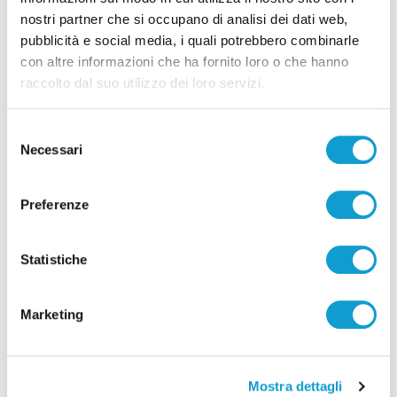
nostri partner che si occupano di analisi dei dati web,
pubblicità e social media, i quali potrebbero combinarle
con altre informazioni che ha fornito loro o che hanno
raccolto dal suo utilizzo dei loro servizi.
Selezione
Necessari
del
consenso
Preferenze
Stampavano soldi falsi nel Chietino: 5 misure
Statistiche
cautelari, tra cui 2 ad Ascoli Piceno
di Rossella Luciani
Marketing
Mostra dettagli