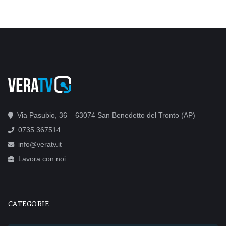
Via Pasubio, 36 – 63074 San Benedetto del Tronto (AP)
0735 367514
info@veratv.it
Lavora con noi
CATEGORIE