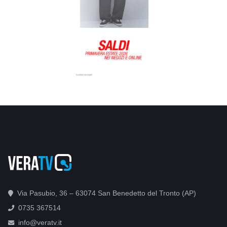
Via Pasubio, 36 – 63074 San Benedetto del Tronto (AP)
0735 367514
info@veratv.it