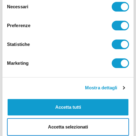
Selezione
Necessari
del
di Pierluigi Dorotei
consenso
Preferenze
Statistiche
Marketing
Pubblicità
Mostra dettagli
Accetta tutti
Accetta selezionati