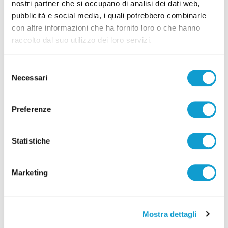
nostri partner che si occupano di analisi dei dati web,
pubblicità e social media, i quali potrebbero combinarle
con altre informazioni che ha fornito loro o che hanno
raccolto dal suo utilizzo dei loro servizi.
Selezione
Necessari
del
consenso
Preferenze
Coppa Italia Serie C - Biglietti ancora bloccati
per il derby tra Pescara e Samb: decide il
Statistiche
Comitato sicurezza
di Pierluigi Dorotei
Marketing
Mostra dettagli