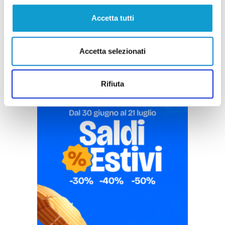
Pubblicità
Accetta tutti
Accetta selezionati
Rifiuta