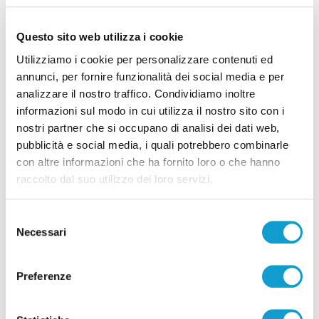
Questo sito web utilizza i cookie
Utilizziamo i cookie per personalizzare contenuti ed
annunci, per fornire funzionalità dei social media e per
Ascoli - Sventato tentativo di introdurre
analizzare il nostro traffico. Condividiamo inoltre
droga nel carcere di Marino del Tronto
informazioni sul modo in cui utilizza il nostro sito con i
nostri partner che si occupano di analisi dei dati web,
di Pierluigi Dorotei
pubblicità e social media, i quali potrebbero combinarle
con altre informazioni che ha fornito loro o che hanno
raccolto dal suo utilizzo dei loro servizi.
Selezione
Necessari
del
consenso
Pubblicità
Preferenze