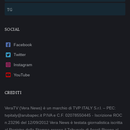
TG
SOCIAL
Facebook
Twitter
Instagram
YouTube
CREDITI
VeraTV (Vera News) è un marchio di TVP ITALY S.r.l. – PEC:
tvpitaly@arubapec.it P.IVA e C.F. 02078550445 - Iscrizione ROC
n.23296 del 12/09/2012 Vera News è testata giornalistica iscritta
al Registro della Stampa presso il Tribunale di Ascoli Piceno al