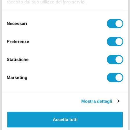
raccolto dal suo utilizzo dei loro servizi.
Selezione
Necessari
del
consenso
Calcio Serie C - Bongelli lascia la Samb e passa
alla Triestina
Preferenze
di Pierluigi Dorotei
Statistiche
Marketing
Pubblicità
Mostra dettagli
Accetta tutti