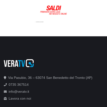
Via Pasubio, 36 – 63074 San Benedetto del Tronto (AP)
0735 367514
info@veratv.it
Lavora con noi