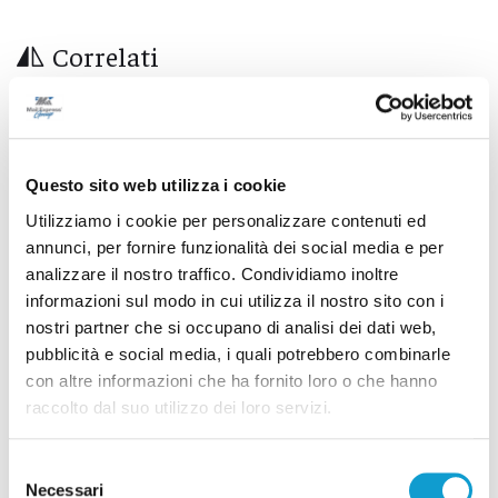
Correlati
Questo sito web utilizza i cookie
Utilizziamo i cookie per personalizzare contenuti ed
annunci, per fornire funzionalità dei social media e per
analizzare il nostro traffico. Condividiamo inoltre
informazioni sul modo in cui utilizza il nostro sito con i
nostri partner che si occupano di analisi dei dati web,
pubblicità e social media, i quali potrebbero combinarle
con altre informazioni che ha fornito loro o che hanno
raccolto dal suo utilizzo dei loro servizi.
Calcio Serie C - Bongelli lascia la Samb e passa
alla Triestina
Selezione
Necessari
del
di Pierluigi Dorotei