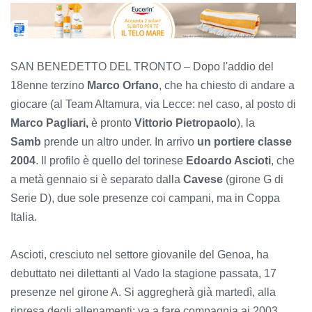
SAN BENEDETTO DEL TRONTO – Dopo l'addio del
18enne terzino
Marco Orfano
, che ha chiesto di andare a
giocare (al Team Altamura, via Lecce: nel caso, al posto di
Marco Pagliari,
è pronto
Vittorio Pietropaolo
), la
Samb
prende un altro under. In arrivo
un portiere classe
2004
. Il profilo è quello del torinese
Edoardo Ascioti
, che
a metà gennaio si è separato dalla
Cavese
(girone G di
Serie D), due sole presenze coi campani, ma in Coppa
Italia.
Ascioti, cresciuto nel settore giovanile del Genoa, ha
debuttato nei dilettanti al Vado la stagione passata, 17
presenze nel girone A. Si aggregherà già martedì, alla
ripresa degli allenamenti: va a fare compagnia ai 2003