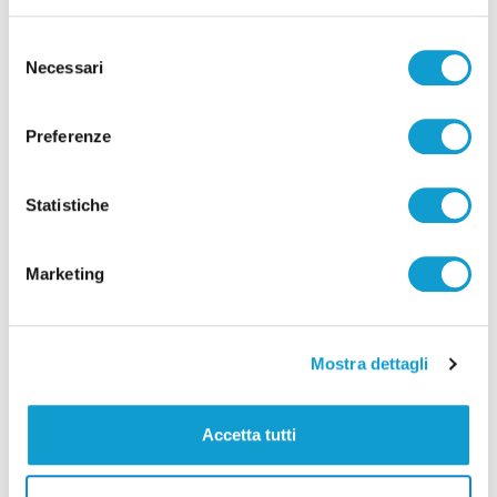
Tutti gli articoli
Selezione
Necessari
del
consenso
Preferenze
Correlati
Statistiche
Marketing
Mostra dettagli
Accetta tutti