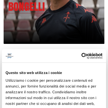
Calcio Serie C - Bongelli lascia la Samb e passa
alla Triestina
di Pierluigi Dorotei
Questo sito web utilizza i cookie
Utilizziamo i cookie per personalizzare contenuti ed
annunci, per fornire funzionalità dei social media e per
analizzare il nostro traffico. Condividiamo inoltre
informazioni sul modo in cui utilizza il nostro sito con i
nostri partner che si occupano di analisi dei dati web,
Pubblicità