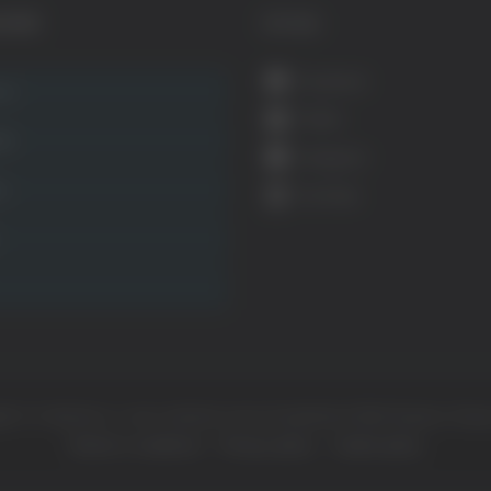
GORIE
SOCIAL
Facebook
ca
Twitter
ità
Instagram
ca
YouTube
ht © Il dominio e i suoi contenuti sono di proprietà di
Mail Express Group
Termini e condizioni
Privacy policy
Cookie policy