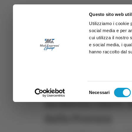
Questo sito web util
Utilizziamo i cookie 
social media e per an
cui utilizza il nostro
e social media, i qua
hanno raccolto dal suo
News
Sport
Marche
Ab
DIRETTA SAMB
DIRETTA TV
Selezione
Necessari
del
Inchiesta Chieti-
consenso
dalla Procura
Home
Categorie
Articoli
Spo