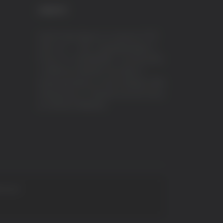
CREDITI
VeraTV (Vera News) è un marchio di TVP
ITALY S.r.l. – PEC: tvpitaly@arubapec.it
P.IVA e C.F. 02078550445 - Iscrizione ROC
n.23296 del 12/09/2012 Vera News è
testata giornalistica iscritta al Registro della
Stampa presso il Tribunale di Ascoli Piceno
al n.503 del 14/08/2012.
 S.p.A.