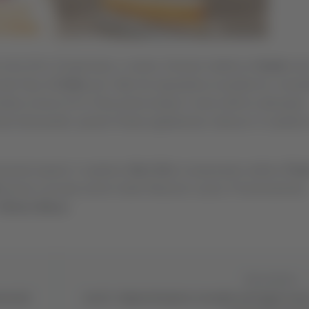
i (10 e 23 gennaio), ci siamo. Domani mattina la
Samb
verr
iale Figc di
Chieti
, per i fatti che riguardano la partita tra i rosso
embre scorso (2-2). A fine primo tempo il calcio dell’ex allenatore
Alessandro, quindi il finale agitatissimo, bilancio: 6 cartellini
sserati espulsi: il capitano
Alex Sirri,
il preparatore atletico
Pao
i
(venne cacciato anche mister Maurizio Lauro). Prossimamente
Vittorio Massi
.
Successivo
unciati
Ascoli - Rapina Borgioni, la moglie patteggia 3 ann