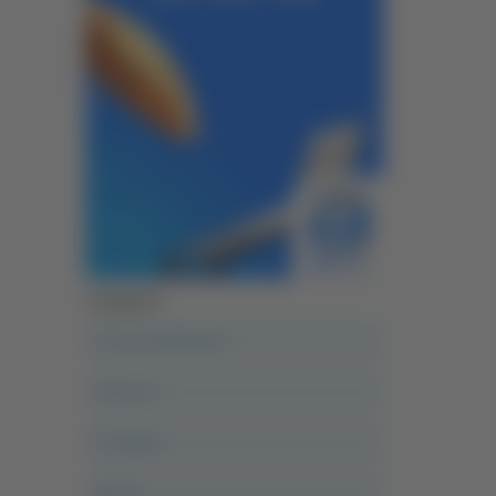
Categorie
A casa del diavolo
Abruzzo
Acropolis
Alle 21