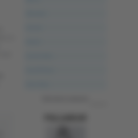
Altovalore
Ancona
à
blù e la
Articoli
 rossi
Ascoli Calcio
Ascoli Piceno
lo
Asso Story
Vedi tutte le categorie
Pubblicità
i e