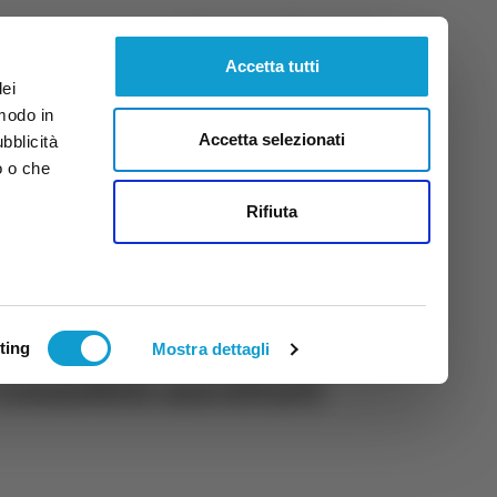
Sabato
8
Ago.
2026
ore 4:29
Accetta tutti
dei
 modo in
Accetta selezionati
ubblicità
o o che
tti
Rifiuta
ting
Mostra dettagli
rossoblù ascoltati