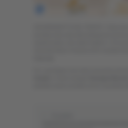
SAN BENEDETTO DEL TRONTO - Dopo due rinvi
ascoltata nella sede della delegazione provinc
squadra teatina, allo stadio Angelini, il 19 nov
neroverde Mauro Chianese all’ex rossoblù Danilo 
(leggi
qui
).
Per i marchigiani sono stati convocati tre dei te
Amadio
e il team manager
Giuseppe Marzett
potrebbe essere ascoltato anche il presidente
Precedente
Fondi del Pnrr per operazioni inesistenti, den