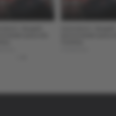
o Serie C - Bongelli
Calcio Serie C - Bongelli
a la Samb e passa alla
lascia la Samb e passa a
tina
Triestina
igi Dorotei
di Pierluigi Dorotei