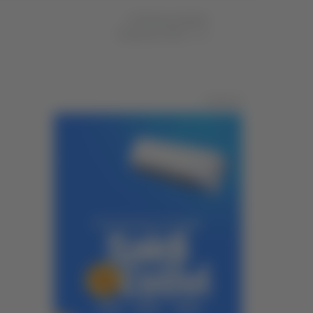
di Michele Natalini
30 gennaio 2024
17:21
Pubblicità