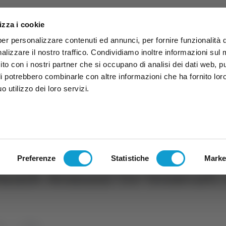
izza i cookie
per personalizzare contenuti ed annunci, per fornire funzionalità 
alizzare il nostro traffico. Condividiamo inoltre informazioni sul
 sito con i nostri partner che si occupano di analisi dei dati web, p
li potrebbero combinarle con altre informazioni che ha fornito lor
 utilizzo dei loro servizi.
ruzzo
TG
TV
Expo
Lavora Con Noi
Conta
TG
TRASMISSIONI
PALINSESTO
Preferenze
Statistiche
Marke
Samb: domani tre tesserati 
rt
Calcio