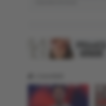
5 imprenditori del fermano
Correlati