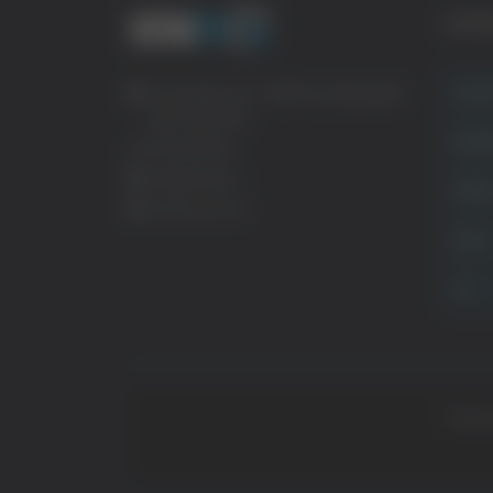
CATE
Crona
Via Pasubio, 36 – 63074 San Benedetto
del Tronto (AP)
Attual
0735 367514
info@veratv.it
Politi
Lavora con noi
Sport
TG
Copyrig