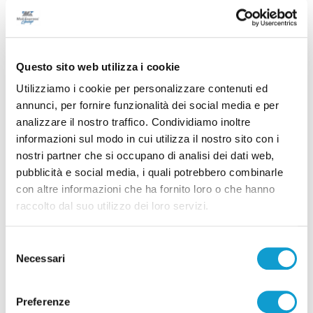
Questo sito web utilizza i cookie
Utilizziamo i cookie per personalizzare contenuti ed
annunci, per fornire funzionalità dei social media e per
analizzare il nostro traffico. Condividiamo inoltre
informazioni sul modo in cui utilizza il nostro sito con i
Coppa Italia Serie C - Biglietti ancora bloccati
nostri partner che si occupano di analisi dei dati web,
per il derby tra Pescara e Samb: decide il
pubblicità e social media, i quali potrebbero combinarle
Comitato sicurezza
con altre informazioni che ha fornito loro o che hanno
raccolto dal suo utilizzo dei loro servizi.
di Pierluigi Dorotei
Selezione
Necessari
del
consenso
Preferenze