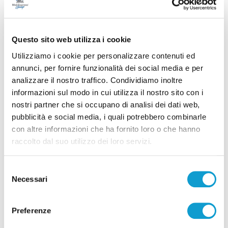
Questo sito web utilizza i cookie
Utilizziamo i cookie per personalizzare contenuti ed
annunci, per fornire funzionalità dei social media e per
analizzare il nostro traffico. Condividiamo inoltre
informazioni sul modo in cui utilizza il nostro sito con i
nostri partner che si occupano di analisi dei dati web,
Samb-Lanciano 4-0, entrano Sgarbi e Perrotta
pubblicità e social media, i quali potrebbero combinarle
e cambia tutto, doppietta di Faggioli
con altre informazioni che ha fornito loro o che hanno
di Pier Paolo Flammini
raccolto dal suo utilizzo dei loro servizi.
Selezione
Necessari
del
consenso
Preferenze
Pubblicità