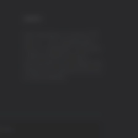
CREDITI
VeraTV (Vera News) è un marchio di TVP
ITALY S.r.l. – PEC: tvpitaly@arubapec.it
P.IVA e C.F. 02078550445 - Iscrizione ROC
n.23296 del 12/09/2012 Vera News è
testata giornalistica iscritta al Registro della
Stampa presso il Tribunale di Ascoli Piceno
al n.503 del 14/08/2012.
 S.p.A.