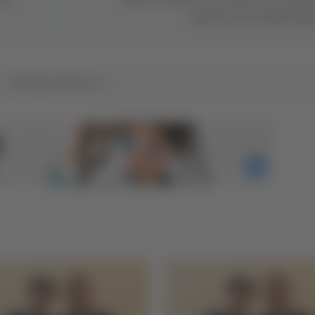
domestico per Rodolfo Ign
Tutti gli articoli