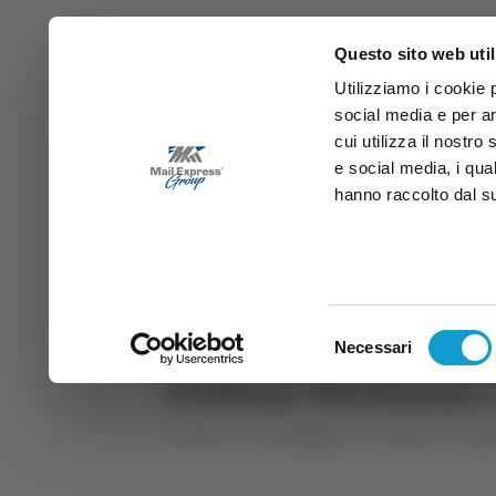
Questo sito web util
Utilizziamo i cookie 
social media e per an
cui utilizza il nostro
e social media, i qua
hanno raccolto dal suo
News
Sport
Marche
Ab
DIRETTA SAMB
DIRETTA TV
Selezione
Necessari
del
Cesena-Fermana 1-
consenso
Home
Categorie
Articoli
Spo