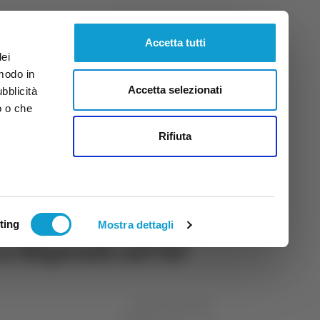
Venerdì
7
Ago.
2026
ore 5:30
Accetta tutti
dei
 modo in
Accetta selezionati
ubblicità
o o che
tti
Rifiuta
ting
Mostra dettagli
a Shpendi all’83’
di Michele Natalini
03 febbraio 2024
22:48