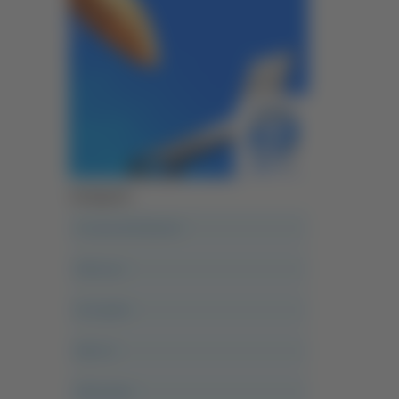
Categorie
A casa del diavolo
Abruzzo
Acropolis
Alle 21
Altovalore