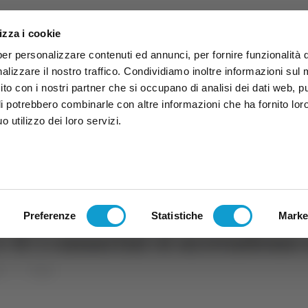
izza i cookie
per personalizzare contenuti ed annunci, per fornire funzionalità 
alizzare il nostro traffico. Condividiamo inoltre informazioni sul
 sito con i nostri partner che si occupano di analisi dei dati web, p
li potrebbero combinarle con altre informazioni che ha fornito lor
 utilizzo dei loro servizi.
ruzzo
TG
TV
Expo
Lavora Con Noi
Conta
TG
TRASMISSIONI
PALINSESTO
Preferenze
Statistiche
Marke
0: i canarini si arrendono 
rt
Calcio