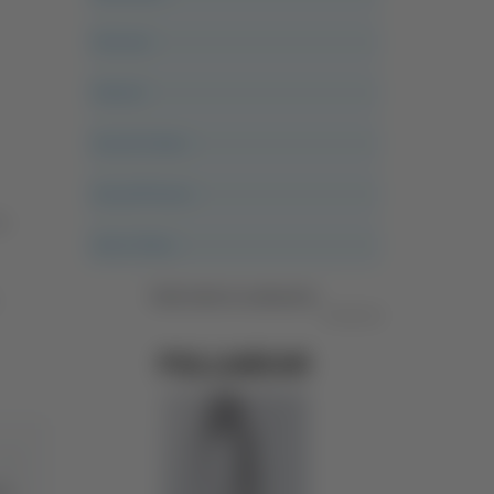
Ancona
Articoli
Ascoli Calcio
Ascoli Piceno
a
Asso Story
Vedi tutte le categorie
Pubblicità
nte