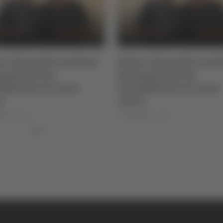
re Giovanile Academy -
Settore Giovanile Acad
andro Re, da
Alessandro Re, da
lfidardo al Latina
Castelfidardo al Latina
io
Calcio
lla Luciani
di Rossella Luciani