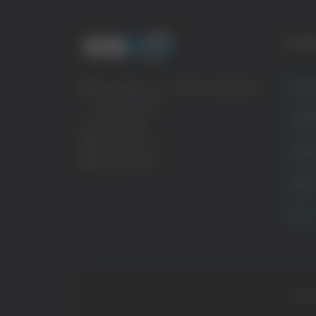
CATE
Crona
Via Pasubio, 36 – 63074 San Benedetto
del Tronto (AP)
Attual
0735 367514
info@veratv.it
Politi
Lavora con noi
Sport
TG
Copyrig