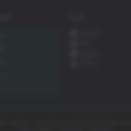
GORIE
SOCIAL
Facebook
ca
Twitter
ità
Instagram
ca
YouTube
ht © Il dominio e i suoi contenuti sono di proprietà di
Mail Express Group
Termini e condizioni
Privacy policy
Cookie policy