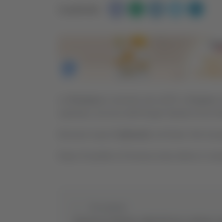
Condividi:
La
Fermana
si arrende solo all’83’ a
Cesena
.
capolista, ma esce dall'Orogel Stadium Dino Ma
Decisivo il gol di
Sphendi
, nel finale. Nel rec
Dopo 24 partite la Fermana resta ultima in class
Precedente
Roulotte in fiamme, vigili del fuoco salvano c