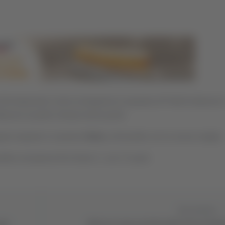
 Nel testacoda in terra romagnola la squadra di Protti fa faticare l
nuzzi (a porte chiuse) senza punti.
upero espulso il canarino
Heinz
, all’esordio con la nuova maglia.
ifica nel girone B di Serie C, con 17 punti.
Successivo
ane
Morto in casa con ferita alla testa: incide