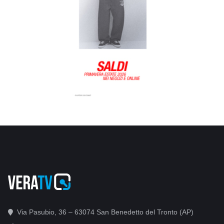
Via Pasubio, 36 – 63074 San Benedetto del Tronto (AP)