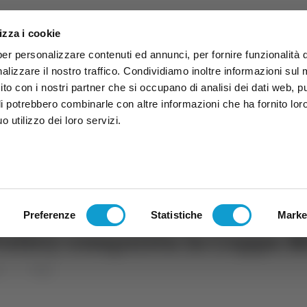
izza i cookie
per personalizzare contenuti ed annunci, per fornire funzionalità 
alizzare il nostro traffico. Condividiamo inoltre informazioni sul
 sito con i nostri partner che si occupano di analisi dei dati web, p
li potrebbero combinarle con altre informazioni che ha fornito lor
 utilizzo dei loro servizi.
ruzzo
TG
TV
Expo
Lavora Con Noi
Conta
TG
TRASMISSIONI
PALINSESTO
Preferenze
Statistiche
Marke
Volley conquista la Coppa 
rt
Volley