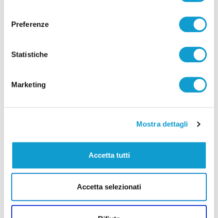
consenso
Correlati
Preferenze
Statistiche
Marketing
Mostra dettagli
Accetta tutti
Calcio Serie C - Bongelli lascia la Samb e passa
Accetta selezionati
alla Triestina
di Pierluigi Dorotei