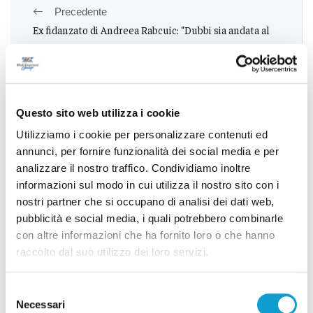
Precedente
Ex fidanzato di Andreea Rabcuic: “Dubbi sia andata al
casale”
Successivo
Questo sito web utilizza i cookie
Streng, chiamatelo Luccio: "Ascoli, mi sono già
Utilizziamo i cookie per personalizzare contenuti ed
castorizzato"
annunci, per fornire funzionalità dei social media e per
analizzare il nostro traffico. Condividiamo inoltre
informazioni sul modo in cui utilizza il nostro sito con i
nostri partner che si occupano di analisi dei dati web,
Tutti gli articoli
pubblicità e social media, i quali potrebbero combinarle
con altre informazioni che ha fornito loro o che hanno
raccolto dal suo utilizzo dei loro servizi.
Selezione
Necessari
del