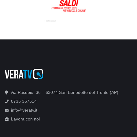
Via Pasubio, 36 – 63074 San Benedetto del Tronto (AP)
0735 367514
info@veratv.it
Lavora con noi