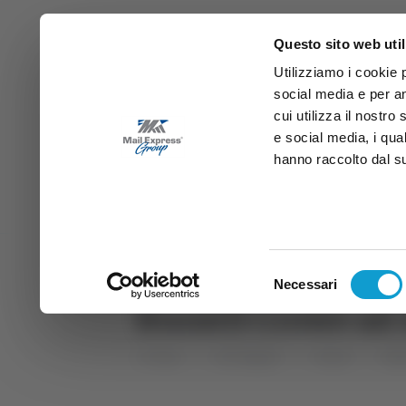
Questo sito web util
Utilizziamo i cookie 
social media e per an
cui utilizza il nostro
e social media, i qua
hanno raccolto dal suo
News
Sport
Marche
Ab
DIRETTA SAMB
DIRETTA TV
Selezione
Necessari
del
Russell Crowe ad A
consenso
Home
Categorie
Articoli
Mar