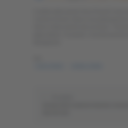
Il celebre attore premio Oscar Russell Crowe po
Comune di Ascoli. Dopo la sua partecipazione 
ritorno in Italia insieme alla sua band, i "Rus
tappe italiane. Tra queste, il concerto previsto
Management.
TAG:
ASCOLI PICENO
RUSSELL CROWE
Precedente
Giovanni Allevi commuove Sanremo e suona i
dopo due anni