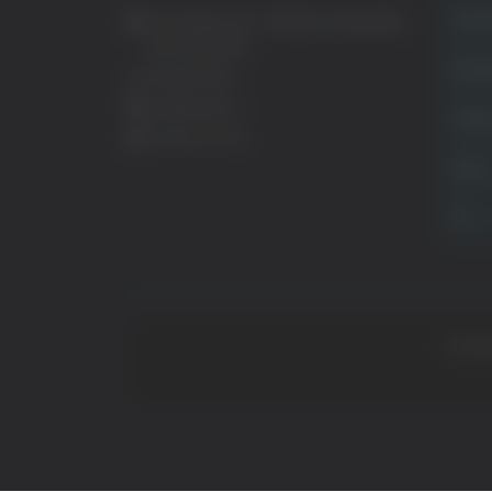
Crona
Via Pasubio, 36 – 63074 San Benedetto
del Tronto (AP)
Attual
0735 367514
info@veratv.it
Politi
Lavora con noi
Sport
TG
Copyrig