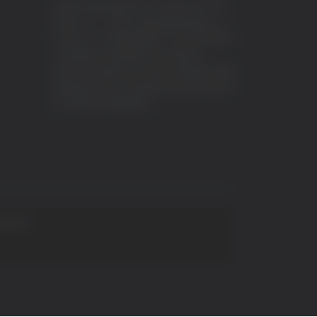
VeraTV (Vera News) è un marchio di TVP
ITALY S.r.l. – PEC: tvpitaly@arubapec.it
P.IVA e C.F. 02078550445 - Iscrizione ROC
n.23296 del 12/09/2012 Vera News è
testata giornalistica iscritta al Registro della
Stampa presso il Tribunale di Ascoli Piceno
al n.503 del 14/08/2012.
 S.p.A.