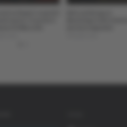
vati in Nepal i corpi di 5
Blitz antidroga al
isti morti, c’è anche il
Montelago Celtic Festiva
mano Di Marcello
persone segnalate
lla Luciani
di Rossella Luciani
GORIE
SOCIAL