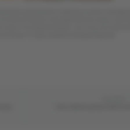
trà ritirare personalmente la cittadinanza onoraria conferitagli 
al Festival di Sanremo come ospite della terza serata, Crowe fa
sell Crowe & The Gentlemen Barbers", per un tour che include di
 ad Ascoli per l’11 luglio, prodotto da Giuseppe Rapisarda
Successivo
l piano
Pineto, ufficiale: panchina a Roberto B