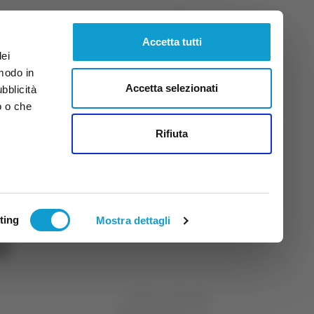
Domenica
9
Ago.
2026
ore 12:20
Accetta tutti
dei
 modo in
Accetta selezionati
ubblicità
o o che
tti
Rifiuta
ting
Mostra dettagli
d
di Morena Monaldi
08 febbraio 2024
00:04