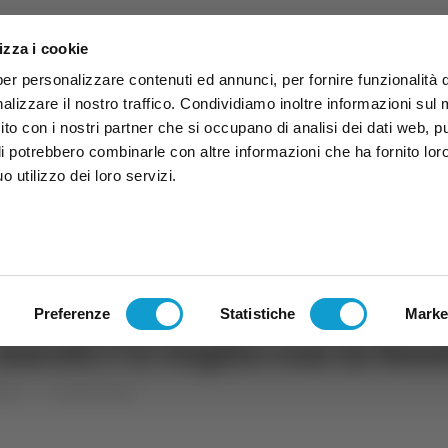
izza i cookie
per personalizzare contenuti ed annunci, per fornire funzionalità 
alizzare il nostro traffico. Condividiamo inoltre informazioni sul
 sito con i nostri partner che si occupano di analisi dei dati web, p
li potrebbero combinarle con altre informazioni che ha fornito lor
 utilizzo dei loro servizi.
ruzzo
TG
TV
Expo
Lavora Con Noi
Conta
TG
TRASMISSIONI
PALINSESTO
Preferenze
Statistiche
Marke
scoli l’11 luglio con la ban
che
Ascoli Piceno