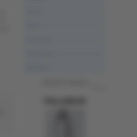
Ancona
dal
rà
Articoli
verse
Ascoli Calcio
Ascoli Piceno
Asso Story
Vedi tutte le categorie
Pubblicità
eni