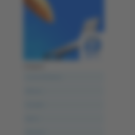
Categorie
A casa del diavolo
Abruzzo
Acropolis
Alle 21
Altovalore