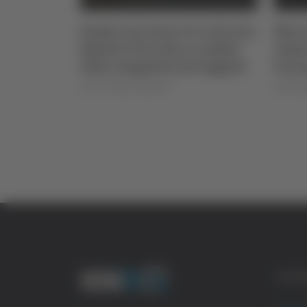
ce cinque
Samb-Lanciano 4-0, entrano
Ritro
 di Ascoli
Sgarbi e Perrotta e cambia
alpin
tutto, doppietta di Faggioli
tera
di Pier Paolo Flammini
di Rosse
CATE