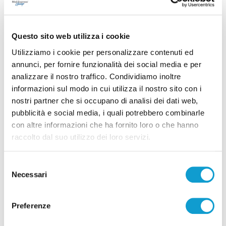
Questo sito web utilizza i cookie
Utilizziamo i cookie per personalizzare contenuti ed
annunci, per fornire funzionalità dei social media e per
analizzare il nostro traffico. Condividiamo inoltre
informazioni sul modo in cui utilizza il nostro sito con i
Lite ad Ancona, parapiglia in Pronto soccorso:
nostri partner che si occupano di analisi dei dati web,
tre arrestati
pubblicità e social media, i quali potrebbero combinarle
con altre informazioni che ha fornito loro o che hanno
di Sergio Cinquino
raccolto dal suo utilizzo dei loro servizi.
Selezione
Necessari
del
consenso
Preferenze
Pubblicità