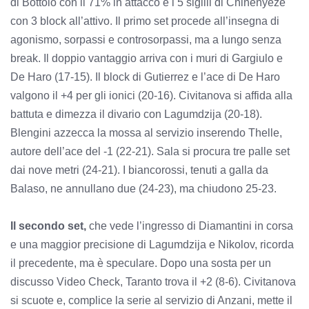
di Bottolo con il 71% in attacco e i 5 sigilli di Chinenyeze
con 3 block all’attivo. Il primo set procede all’insegna di
agonismo, sorpassi e controsorpassi, ma a lungo senza
break. Il doppio vantaggio arriva con i muri di Gargiulo e
De Haro (17-15). Il block di Gutierrez e l’ace di De Haro
valgono il +4 per gli ionici (20-16). Civitanova si affida alla
battuta e dimezza il divario con Lagumdzija (20-18).
Blengini azzecca la mossa al servizio inserendo Thelle,
autore dell’ace del -1 (22-21). Sala si procura tre palle set
dai nove metri (24-21). I biancorossi, tenuti a galla da
Balaso, ne annullano due (24-23), ma chiudono 25-23.
Il secondo set,
che vede l’ingresso di Diamantini in corsa
e una maggior precisione di Lagumdzija e Nikolov, ricorda
il precedente, ma è speculare. Dopo una sosta per un
discusso Video Check, Taranto trova il +2 (8-6). Civitanova
si scuote e, complice la serie al servizio di Anzani, mette il