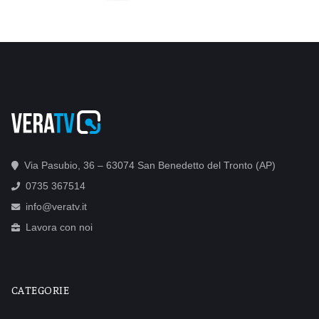
Via Pasubio, 36 – 63074 San Benedetto del Tronto (AP)
0735 367514
info@veratv.it
Lavora con noi
CATEGORIE