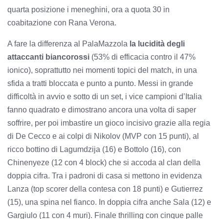
quarta posizione i meneghini, ora a quota 30 in
coabitazione con Rana Verona.
A fare la differenza al PalaMazzola
la lucidità degli
attaccanti biancorossi
(53% di efficacia contro il 47%
ionico), soprattutto nei momenti topici del match, in una
sfida a tratti bloccata e punto a punto. Messi in grande
difficoltà in avvio e sotto di un set, i vice campioni d’Italia
fanno quadrato e dimostrano ancora una volta di saper
soffrire, per poi imbastire un gioco incisivo grazie alla regia
di De Cecco e ai colpi di Nikolov (MVP con 15 punti), al
ricco bottino di Lagumdzija (16) e Bottolo (16), con
Chinenyeze (12 con 4 block) che si accoda al clan della
doppia cifra. Tra i padroni di casa si mettono in evidenza
Lanza (top scorer della contesa con 18 punti) e Gutierrez
(15), una spina nel fianco. In doppia cifra anche Sala (12) e
Gargiulo (11 con 4 muri). Finale thrilling con cinque palle