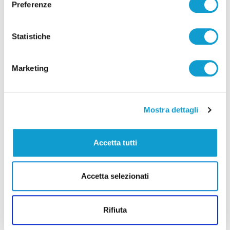
Preferenze
Balaso (L), Anzani 5, Larizza, Thelle 1, Bottolo 16, Yant 1,
Cremoni (L) ne. All. Blengini.
Statistiche
ARBITRI: Caretti (RM) e Verrascina (RM)
Marketing
PARZIALI: 30’, 32’, 31’, 39’. Totale: 2h 12’.
NOTE: Taranto: battute sbagliate 18, ace 7, muri 9, attacco
Mostra dettagli
47%, ricezione 54% (37% perfette). Civitanova: battute
sbagliate 20, ace 6, muri 9, attacco 53%, ricezione 52%
Accetta tutti
(31% perfette). Spettatori: 1.200. MVP: Nikolov.
Accetta selezionati
Precedente
Rifiuta
Scritta contro vittime delle foibe a Porto San Giorgio