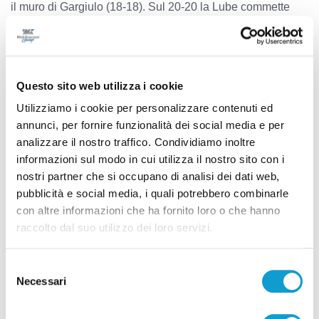
il muro di Gargiulo (18-18). Sul 20-20 la Lube commette
una leggerezza pesante (21-20). Sul possibile punto del
24-22, l’arbitro scova una doppia della Gioiella Prisma (23-
23) e Gargiulo riceve un giallo. Lanza si riscatta (24-23),
Nikolov rimedia (24-24). Nel finale entra Larizza. Dopo
Questo sito web utilizza i cookie
altre quattro palle set annullate ai padroni di casa, la Lube
Utilizziamo i cookie per personalizzare contenuti ed
centra il sorpasso con l’attacco out di Lanza e chiude al
annunci, per fornire funzionalità dei social media e per
primo match ball con Nikolov (28-30) .
analizzare il nostro traffico. Condividiamo inoltre
informazioni sul modo in cui utilizza il nostro sito con i
nostri partner che si occupano di analisi dei dati web,
Il tabellino
pubblicità e social media, i quali potrebbero combinarle
GIOIELLA PRISMA TARANTO
: Gargiulo 11, Alletti ne,
con altre informazioni che ha fornito loro o che hanno
Luzzi (L) ne, Rizzo (L), De Haro 6, Ekstrand ne, Lanza 18,
raccolto dal suo utilizzo dei loro servizi.
Jendryk 6, Sala 12, Russell 1, Bonacchi ne, Gutierrez 15,
Paglialunga ne, Raffaelli ne. All. Travica
Selezione
Necessari
del
CUCINE LUBE CIVITANOVA
: Chinenyeze 12, De Cecco
consenso
3, Lagumdzija 16, Nikolov 15, Diamantini, Bisotto, Motzo,