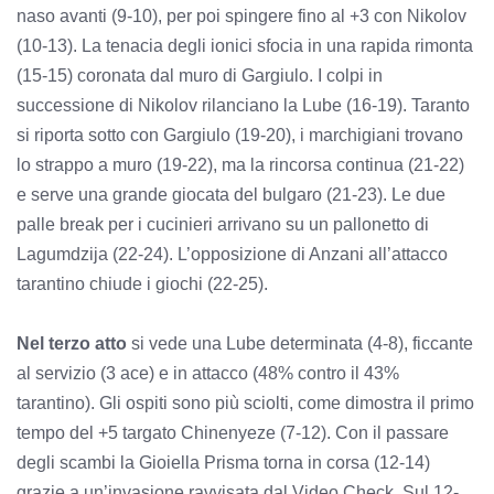
naso avanti (9-10), per poi spingere fino al +3 con Nikolov
(10-13). La tenacia degli ionici sfocia in una rapida rimonta
(15-15) coronata dal muro di Gargiulo. I colpi in
successione di Nikolov rilanciano la Lube (16-19). Taranto
si riporta sotto con Gargiulo (19-20), i marchigiani trovano
lo strappo a muro (19-22), ma la rincorsa continua (21-22)
e serve una grande giocata del bulgaro (21-23). Le due
palle break per i cucinieri arrivano su un pallonetto di
Lagumdzija (22-24). L’opposizione di Anzani all’attacco
tarantino chiude i giochi (22-25).
Nel terzo atto
si vede una Lube determinata (4-8), ficcante
al servizio (3 ace) e in attacco (48% contro il 43%
tarantino). Gli ospiti sono più sciolti, come dimostra il primo
tempo del +5 targato Chinenyeze (7-12). Con il passare
degli scambi la Gioiella Prisma torna in corsa (12-14)
grazie a un’invasione ravvisata dal Video Check. Sul 12-