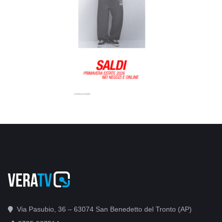
Via Pasubio, 36 – 63074 San Benedetto del Tronto (AP)