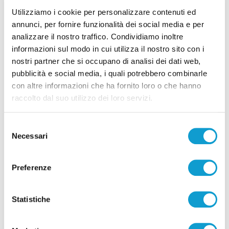
Utilizziamo i cookie per personalizzare contenuti ed
Ascoli - Sventato tentativo di introdurre
annunci, per fornire funzionalità dei social media e per
droga nel carcere di Marino del Tronto
analizzare il nostro traffico. Condividiamo inoltre
informazioni sul modo in cui utilizza il nostro sito con i
di Pierluigi Dorotei
nostri partner che si occupano di analisi dei dati web,
pubblicità e social media, i quali potrebbero combinarle
con altre informazioni che ha fornito loro o che hanno
raccolto dal suo utilizzo dei loro servizi.
Selezione
Pubblicità
Necessari
del
consenso
Preferenze
Statistiche