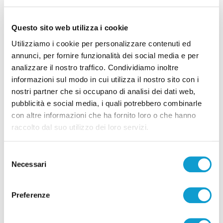
Questo sito web utilizza i cookie
Utilizziamo i cookie per personalizzare contenuti ed
annunci, per fornire funzionalità dei social media e per
analizzare il nostro traffico. Condividiamo inoltre
Grottammare - Problema a una gamba, uomo
informazioni sul modo in cui utilizza il nostro sito con i
soccorso al quarto piano di una struttura
nostri partner che si occupano di analisi dei dati web,
ricettiva
pubblicità e social media, i quali potrebbero combinarle
di Gloria Caioni
con altre informazioni che ha fornito loro o che hanno
raccolto dal suo utilizzo dei loro servizi.
Selezione
Necessari
del
consenso
Pubblicità
Preferenze