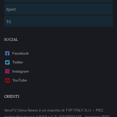
Sport
TG
SOCIAL
Facebook
Twitter
Instagram
YouTube
CREDITI
VeraTV (Vera News) è un marchio di TVP ITALY S.r.l. – PEC:
tvpitaly@arubapec.it P.IVA e C.F. 02078550445 - Iscrizione ROC