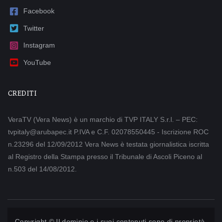
Facebook
Twitter
Instagram
YouTube
CREDITI
VeraTV (Vera News) è un marchio di TVP ITALY S.r.l. – PEC:
tvpitaly@arubapec.it P.IVA e C.F. 02078550445 - Iscrizione ROC
n.23296 del 12/09/2012 Vera News è testata giornalistica iscritta
al Registro della Stampa presso il Tribunale di Ascoli Piceno al
n.503 del 14/08/2012.
Copyright © Il dominio e i suoi contenuti sono di proprietà