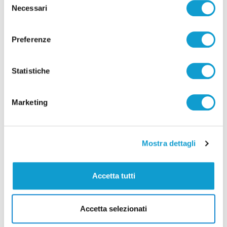
albero
Necessari
del
di Rossella Luciani
consenso
Preferenze
Statistiche
Marketing
Pubblicità
Mostra dettagli
Accetta tutti
Accetta selezionati