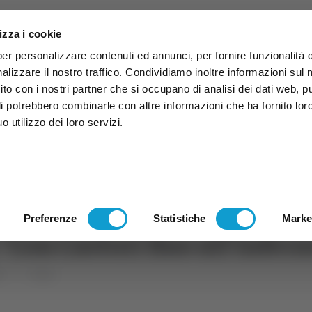
izza i cookie
per personalizzare contenuti ed annunci, per fornire funzionalità 
alizzare il nostro traffico. Condividiamo inoltre informazioni sul
 sito con i nostri partner che si occupano di analisi dei dati web, p
li potrebbero combinarle con altre informazioni che ha fornito lor
 utilizzo dei loro servizi.
ruzzo
TG
TV
Expo
Lavora Con Noi
Conta
TG
TRASMISSIONI
PALINSESTO
Preferenze
Statistiche
Marke
 "Con Castori fino all’infern
rt
Calcio