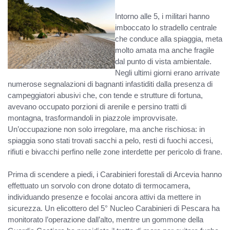
Intorno alle 5, i militari hanno
imboccato lo stradello centrale
che conduce alla spiaggia, meta
molto amata ma anche fragile
dal punto di vista ambientale.
Negli ultimi giorni erano arrivate
numerose segnalazioni di bagnanti infastiditi dalla presenza di
campeggiatori abusivi che, con tende e strutture di fortuna,
avevano occupato porzioni di arenile e persino tratti di
montagna, trasformandoli in piazzole improvvisate.
Un’occupazione non solo irregolare, ma anche rischiosa: in
spiaggia sono stati trovati sacchi a pelo, resti di fuochi accesi,
rifiuti e bivacchi perfino nelle zone interdette per pericolo di frane.
Prima di scendere a piedi, i Carabinieri forestali di Arcevia hanno
effettuato un sorvolo con drone dotato di termocamera,
individuando presenze e focolai ancora attivi da mettere in
sicurezza. Un elicottero del 5° Nucleo Carabinieri di Pescara ha
monitorato l’operazione dall’alto, mentre un gommone della