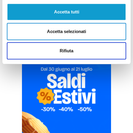
Accetta tutti
Pubblicità
Accetta selezionati
Rifiuta