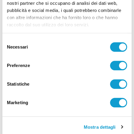
nostri partner che si occupano di analisi dei dati web,
pubblicità e social media, i quali potrebbero combinarle
con altre informazioni che ha fornito loro o che hanno
raccolto dal suo utilizzo dei loro servizi.
Selezione
Necessari
del
consenso
Preferenze
Ascoli Piceno - Pennelli volano sui cavi
dell’alta tensione e restano in bilico su un
Statistiche
albero
di Rossella Luciani
Marketing
Mostra dettagli