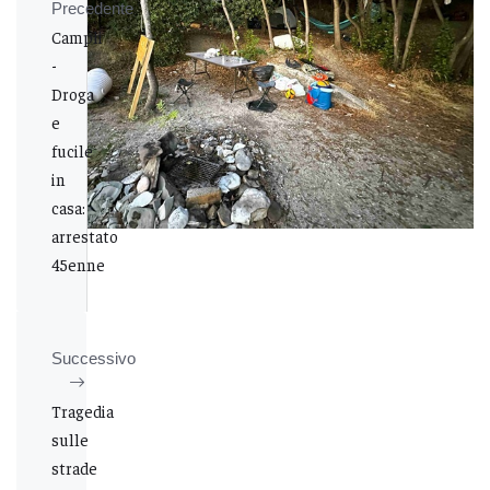
Precedente
Campli
-
Droga
e
fucile
in
casa:
arrestato
45enne
Successivo
Tragedia
sulle
strade