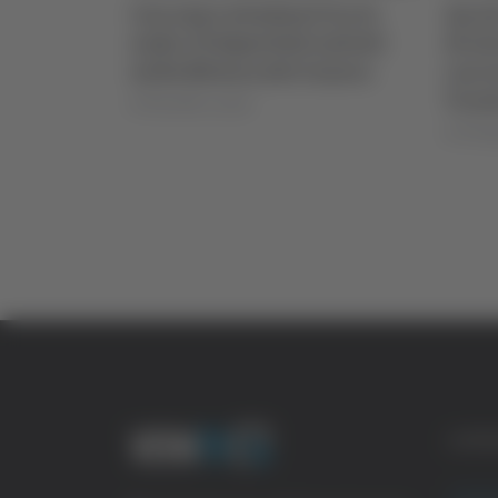
 2mila
Con sup e windsurf tra le
Ascol
bati, tre
onde, 15 diportisti salvati
di in
ermano
nella Riviera del Conero
carce
Tron
di Rossella Luciani
di Pierlu
CATE