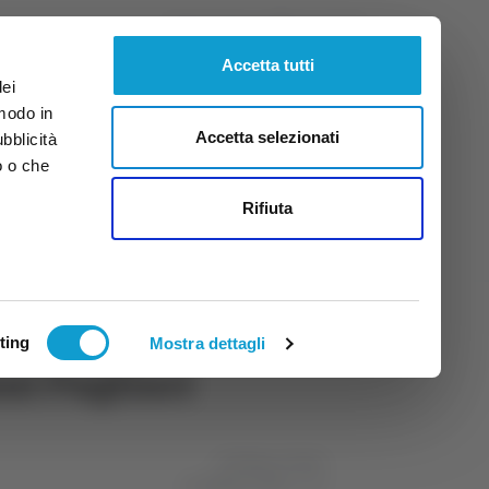
Sabato
8
Ago.
2026
ore 11:39
Accetta tutti
dei
 modo in
Accetta selezionati
ubblicità
o o che
tti
Rifiuta
ting
Mostra dettagli
ni Pagliari
di Matteo Porfiri
14 febbraio 2024
11:46