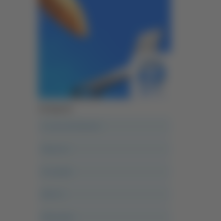
Categorie
A casa del diavolo
Abruzzo
Acropolis
Alle 21
Altovalore