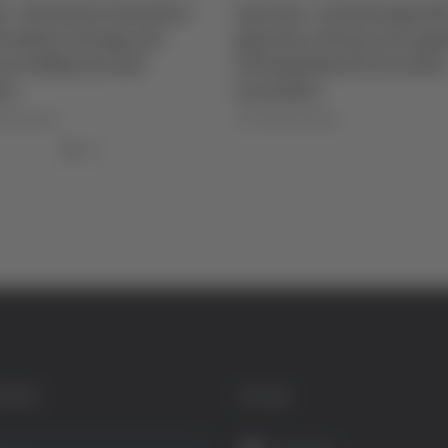
i - Sventato tentativo
Ancona - Investe guard
trodurre droga nel
giurata e ferisce un ag
re di Marino del
all’ospedale di Torrette
to
arrestato
igi Dorotei
di Pierluigi Dorotei
GORIE
SOCIAL