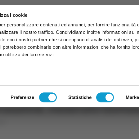
izza i cookie
per personalizzare contenuti ed annunci, per fornire funzionalità 
alizzare il nostro traffico. Condividiamo inoltre informazioni sul
 sito con i nostri partner che si occupano di analisi dei dati web, p
li potrebbero combinarle con altre informazioni che ha fornito lor
 utilizzo dei loro servizi.
ruzzo
TG
TV
Expo
Lavora Con Noi
Conta
TG
TRASMISSIONI
PALINSESTO
Preferenze
Statistiche
Marke
ecanatese, esonerato Giovan
che