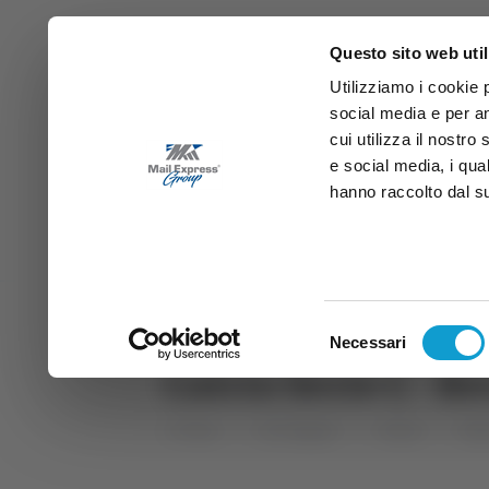
Questo sito web util
Utilizziamo i cookie 
social media e per an
cui utilizza il nostro
e social media, i qua
hanno raccolto dal suo
News
Sport
Marche
Ab
DIRETTA SAMB
DIRETTA TV
Selezione
Necessari
del
Calcio Serie C - R
consenso
Home
Categorie
Articoli
Mar