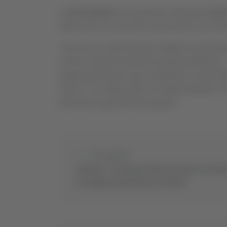
La
Recanatese
ha esonerato l’allenatore
Giov
stato preso con accordo consensuale con il tec
“Ancora una volta Giovanni Pagliari ha dimostr
anche in questo momento di grande difficoltà – s
ringraziamento per aver contribuito in modo det
Serie C e la vittoria dello Scudetto Dilettanti. 
prenderà la guida della squadra”.
Precedente
Altidona - Perseguita diverse donne in tutta It
sorveglianza speciale per 40enne