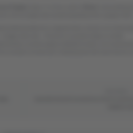
anni Pagliari
, dopo l’1-4 di ieri contro il
Rimini
. Il provvediment
nico che era legato alla società leopardiana fino a giugno 2025
ato professionalità ed un rapporto forte e sincero con la Recana
i legge nella nota -. Al tecnico la società rivolge un sentito
erminante a scrivere pagine indelebili di storia, con la promozi
Ora la società è al lavoro per l’individuazione del nuovo tecnico 
Successivo
alia,
Carnevale di Ascoli: la scenetta su Vera Tv costrett
cambiare no