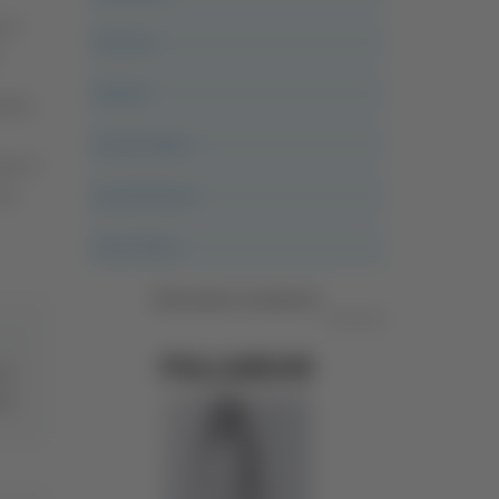
o è
Ancona
.
Articoli
tese,
Ascoli Calcio
one in
Ascoli Piceno
che
Asso Story
Vedi tutte le categorie
Pubblicità
a a
me