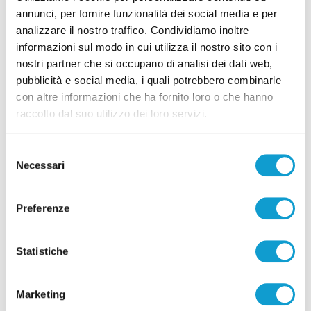
e cambia tutto, doppietta di Faggioli
annunci, per fornire funzionalità dei social media e per
di Pier Paolo Flammini
analizzare il nostro traffico. Condividiamo inoltre
informazioni sul modo in cui utilizza il nostro sito con i
nostri partner che si occupano di analisi dei dati web,
pubblicità e social media, i quali potrebbero combinarle
con altre informazioni che ha fornito loro o che hanno
raccolto dal suo utilizzo dei loro servizi.
Pubblicità
Selezione
Necessari
del
consenso
Preferenze
Statistiche
Marketing