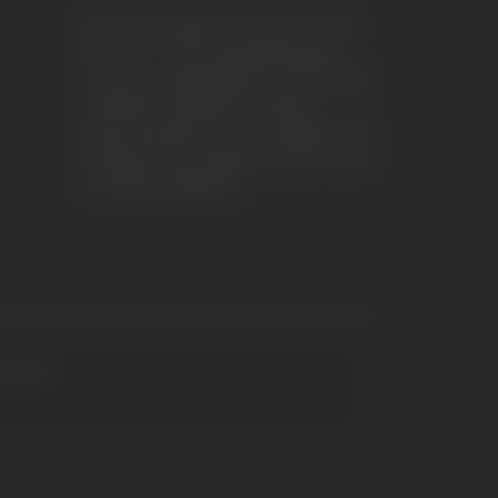
VeraTV (Vera News) è un marchio di TVP
ITALY S.r.l. – PEC: tvpitaly@arubapec.it
P.IVA e C.F. 02078550445 - Iscrizione ROC
n.23296 del 12/09/2012 Vera News è
testata giornalistica iscritta al Registro della
Stampa presso il Tribunale di Ascoli Piceno
al n.503 del 14/08/2012.
 S.p.A.