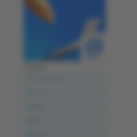
Categorie
A casa del diavolo
Abruzzo
Acropolis
Alle 21
Altovalore