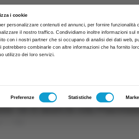
izza i cookie
per personalizzare contenuti ed annunci, per fornire funzionalità 
alizzare il nostro traffico. Condividiamo inoltre informazioni sul
 sito con i nostri partner che si occupano di analisi dei dati web, p
li potrebbero combinarle con altre informazioni che ha fornito lor
 utilizzo dei loro servizi.
ruzzo
TG
TV
Expo
Lavora Con Noi
Conta
TG
TRASMISSIONI
PALINSESTO
Preferenze
Statistiche
Marke
lle 16 il match con Piacenz
rt
Volley