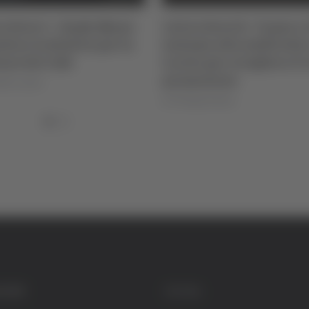
o Serie C - Samb, Massi
Calcio Serie B - Tomei e 
isce trattativa per la
insieme allo staff in bic
one del club
Loreto per sciogliere il 
promozione
lla Luciani
di Pierluigi Dorotei
GORIE
SOCIAL