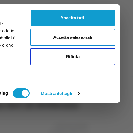
Venerdì
7
Ago.
2026
ore 2:26
Accetta tutti
dei
 modo in
Accetta selezionati
ubblicità
o o che
tti
Rifiuta
ting
Mostra dettagli
a del 25 febbraio
di Michele Natalini
15 febbraio 2024
19:27