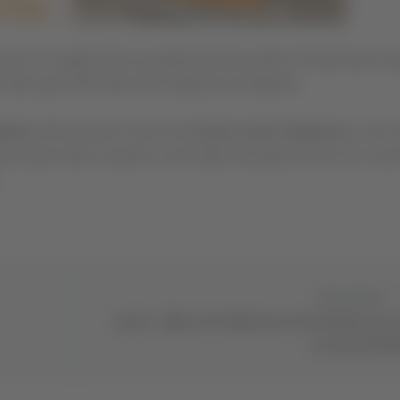
 A ha aggiornato la programmazione della 10ª giornata di s
 delle gare dell’ultimo fine settimana di febbraio.
braio
all’Eurosuole Forum tra
Cucine Lube Civitanova
e Gas 
o posto della classifica sarà infatti anticipato di due ore: la pr
Successivo
Ascoli - Affari Tuoi: Martina accetta 40mila euro
ne aveva 300mi