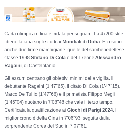
Carta olimpica e finale iridata per sognare. La 4x200 stile
libero italiana sugli scudi ai
Mondiali di Doha.
E ci sono
anche due firme marchigiane, quelle del sambenedettese
classe 1998
Stefano Di Cola
e del 17enne
Alessandro
Ragaini
, di Castelplanio.
Gli azzurri centrano gli obiettivi minimi della vigilia. Il
debuttante Ragaini (1’47"65), il citato Di Cola (1’47"15),
Marco De Tullio (1’47"66) e il primatista Filippo Megli
(1’46"04) nuotano in 7’08"48 che vale il terzo tempo.
Certificata la qualificazione ai
Giochi di Parigi 2024
. Il
miglior crono è della Cina in 7’06"93, seguita dalla
sorprendente Corea del Sud in 7’07"61.