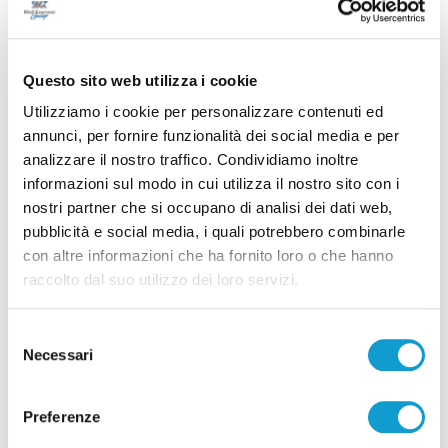
Questo sito web utilizza i cookie
Utilizziamo i cookie per personalizzare contenuti ed
annunci, per fornire funzionalità dei social media e per
analizzare il nostro traffico. Condividiamo inoltre
informazioni sul modo in cui utilizza il nostro sito con i
Settore Giovanile Academy - Alessandro Re, da
nostri partner che si occupano di analisi dei dati web,
Castelfidardo al Latina Calcio
pubblicità e social media, i quali potrebbero combinarle
di Rossella Luciani
con altre informazioni che ha fornito loro o che hanno
raccolto dal suo utilizzo dei loro servizi.
Selezione
Necessari
del
consenso
Preferenze
Pubblicità