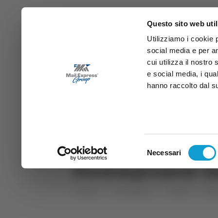
Questo sito web util
Utilizziamo i cookie 
social media e per an
cui utilizza il nostro
e social media, i qua
hanno raccolto dal suo
News
Sport
Marche
Ab
DIRETTA SAMB
DIRETTA TV
Selezione
Necessari
del
Forsempronese-Sa
consenso
Home
Categorie
Articoli
Spo