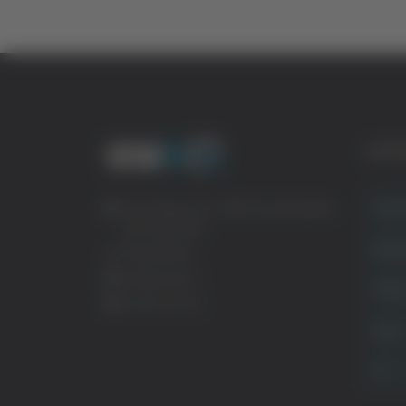
CATE
Crona
Via Pasubio, 36 – 63074 San Benedetto
del Tronto (AP)
Attual
0735 367514
info@veratv.it
Politi
Lavora con noi
Sport
TG