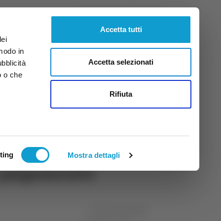
Sabato
8
Ago.
2026
ore 4:29
Accetta tutti
dei
 modo in
Accetta selezionati
ubblicità
o o che
tti
Rifiuta
ting
Mostra dettagli
a pagamento
di Michele Natalini
16 febbraio 2024
16:17