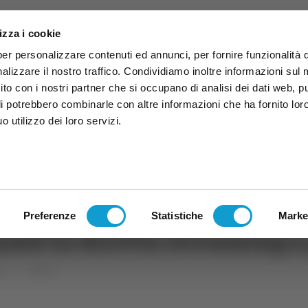
izza i cookie
per personalizzare contenuti ed annunci, per fornire funzionalità 
alizzare il nostro traffico. Condividiamo inoltre informazioni sul
 sito con i nostri partner che si occupano di analisi dei dati web, p
li potrebbero combinarle con altre informazioni che ha fornito lor
 utilizzo dei loro servizi.
ruzzo
TG
TV
Expo
Lavora Con Noi
Conta
TG
TRASMISSIONI
PALINSESTO
Preferenze
Statistiche
Marke
mb in diretta streaming 
rt
Calcio