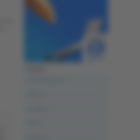
zato la
 ai
Categorie
A casa del diavolo
Abruzzo
Acropolis
Alle 21
lù,
Altovalore
ita