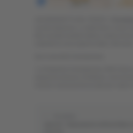
SAN BENEDETTO DEL TRONTO -
Forsemp
società metaurense. Lo stadio Bonci è quasi
so
tifosi rossoblù (martedì mattina), restano poche 
sostenitori di casa (capienza totale, mille posti
Qui la nota della Forsempronese.
"La Polisportiva Forsempronese 1949 è lieta 
programma domenica 18 febbraio, verrà trasmess
verranno comunicati link da utilizzare e tutte le
Precedente
Spinetoli - Tamponamento sull’Ascoli Mare, 
feriti lievi