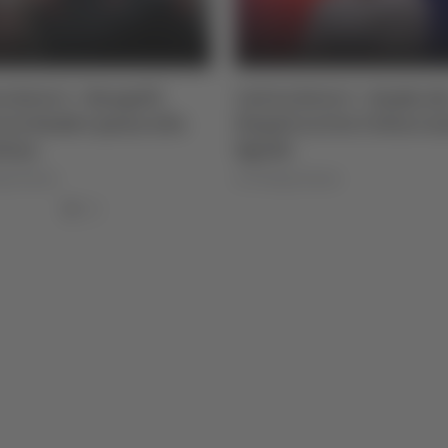
o Serie C - Bongelli
Calcio Serie C - Samb, da
a la Samb e passa alla
Napoli arriva l’attacca
tina
Sgarbi
igi Dorotei
di Pierluigi Dorotei