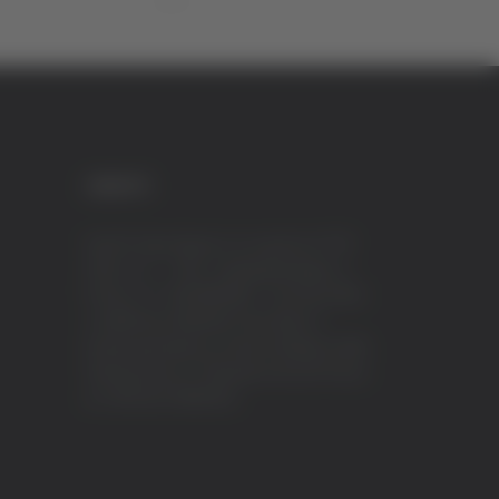
CREDITI
VeraTV (Vera News) è un marchio di TVP
ITALY S.r.l. – PEC: tvpitaly@arubapec.it
P.IVA e C.F. 02078550445 - Iscrizione ROC
n.23296 del 12/09/2012 Vera News è
testata giornalistica iscritta al Registro della
Stampa presso il Tribunale di Ascoli Piceno
al n.503 del 14/08/2012.