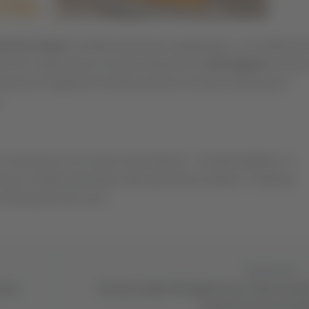
ronese-Samb
in diretta streaming a pagamento. Lo ha ufficializ
ld out
: subito finita la risicata dotazione di
350 biglietti
riservata
decine di tagliandi nell’altra porzione di tribuna destinata ai
).
di comunicare che la gara Fossombrone - Sambenedettese, in
a in diretta streaming. Nella giornata di sabato 17 febbraio
 informazioni del caso".
Successivo
sette
Riccione-Samb: 990 biglietti per i tifosi rossob
lunedì al via la prevend