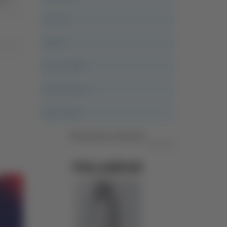
Ancona
Articoli
Ascoli Calcio
Ascoli Piceno
Asso Story
Vedi tutte le categorie
Pubblicità