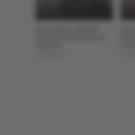
ngelli
Calcio Serie C - Bongelli
Calci
ssa alla
lascia la Samb e passa alla
lasci
Triestina
Tries
di Pierluigi Dorotei
di Pierlu