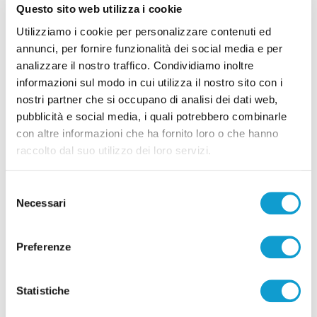
Questo sito web utilizza i cookie
Utilizziamo i cookie per personalizzare contenuti ed
Coppa Italia Serie C - Biglietti ancora bloccati
annunci, per fornire funzionalità dei social media e per
per il derby tra Pescara e Samb: decide il
analizzare il nostro traffico. Condividiamo inoltre
Comitato sicurezza
informazioni sul modo in cui utilizza il nostro sito con i
di Pierluigi Dorotei
nostri partner che si occupano di analisi dei dati web,
pubblicità e social media, i quali potrebbero combinarle
con altre informazioni che ha fornito loro o che hanno
raccolto dal suo utilizzo dei loro servizi.
Selezione
Necessari
del
Pubblicità
consenso
Preferenze
Statistiche