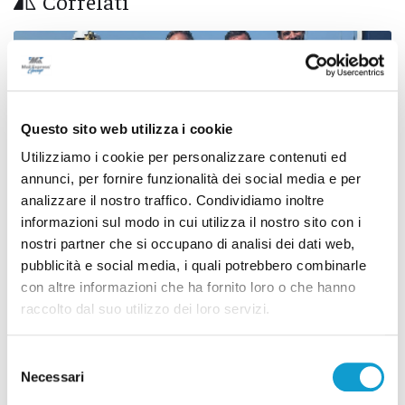
Correlati
Questo sito web utilizza i cookie
Utilizziamo i cookie per personalizzare contenuti ed
annunci, per fornire funzionalità dei social media e per
analizzare il nostro traffico. Condividiamo inoltre
informazioni sul modo in cui utilizza il nostro sito con i
nostri partner che si occupano di analisi dei dati web,
pubblicità e social media, i quali potrebbero combinarle
con altre informazioni che ha fornito loro o che hanno
Porto di San Benedetto, parte la nuova fase: al
raccolto dal suo utilizzo dei loro servizi.
via il confronto istituzionale
Selezione
di Pierluigi Dorotei
Necessari
del
consenso