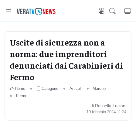
Uscite di sicurezza non a
norma: due imprenditori
denunciati dai Carabinieri di
Fermo
Home
Categorie
Articoli
Marche
Fermo
di Rossella Luciani
19 febbraio 2024
11:24