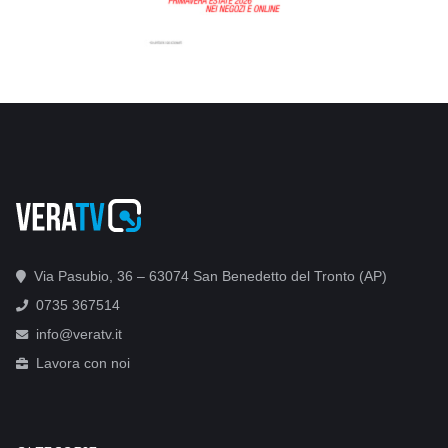
Via Pasubio, 36 – 63074 San Benedetto del Tronto (AP)
0735 367514
info@veratv.it
Lavora con noi