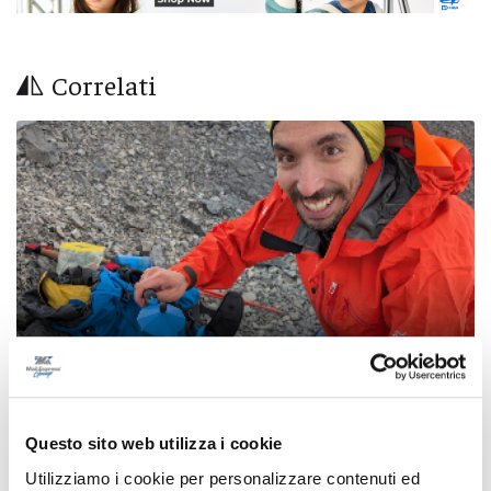
Correlati
Questo sito web utilizza i cookie
Ritrovati in Nepal i corpi di 5 alpinisti morti,
Utilizziamo i cookie per personalizzare contenuti ed
c’è anche il teramano Di Marcello