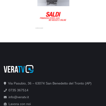
Via Pasubio, 36 – 63074 San Benedetto del Tronto (AP)
0735 367514
info@veratv.it
Lavora con noi