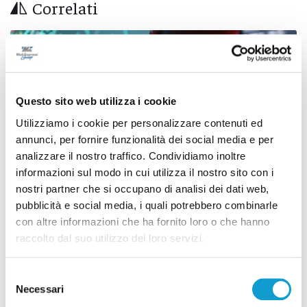
Correlati
Questo sito web utilizza i cookie
Utilizziamo i cookie per personalizzare contenuti ed
annunci, per fornire funzionalità dei social media e per
analizzare il nostro traffico. Condividiamo inoltre
informazioni sul modo in cui utilizza il nostro sito con i
nostri partner che si occupano di analisi dei dati web,
pubblicità e social media, i quali potrebbero combinarle
con altre informazioni che ha fornito loro o che hanno
Stampavano soldi falsi nel Chietino: 5 misure
raccolto dal suo utilizzo dei loro servizi.
cautelari, tra cui 2 ad Ascoli Piceno
Selezione
di Rossella Luciani
Necessari
del