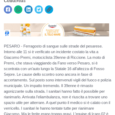
Condividi:
PESARO - Ferragosto di sangue sulle strade del pesarese.
Intorno alle 11 si è verificato un incidente costato la vita a
Giacomo Premi, motociclista 39enne di Riccione. La moto di
Premi, che stava viaggiando da Fano verso Pesaro, si è
scontrata con un’auto lungo la Statale 16 all’altezza di Fosso
Sejore. Le cause dello scontro sono ancora in fase di
accertamento. Sul posto sono intervenuti vigili del fuoco e polizia
municipale. Un impatto tremendo. Il 39enne è rimasto
agonizzante sulla strada. I sanitari hanno fatto il possibile per
rianimarlo. Arrivata l’eliambulanza, non è riuscita a trovare uno
spazio utile per atterrare. A quel punto il medico si è calato con il
verricello. I sanitari le hanno tentate tutte per rianimare
Giacomo. Ma le ferite erano troppo gravi. L’equipe di Icaro 02 è