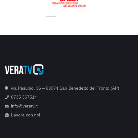
Via Pasubio, 36 – 63074 San Benedetto del Tronto (AP)
0735 367514
info@veratv.it
Lavora con noi